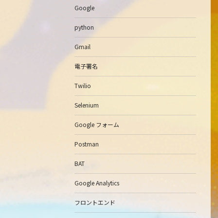
Google
python
Gmail
電子署名
Twilio
Selenium
Google フォーム
Postman
BAT
Google Analytics
フロントエンド