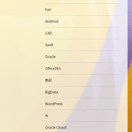
Fair
Android
CAD
Swift
Oracle
Office365
色彩
BigData
WordPress
AI
Oracle Cloud