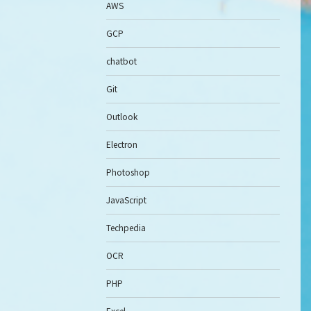
AWS
GCP
chatbot
Git
Outlook
Electron
Photoshop
JavaScript
Techpedia
OCR
PHP
Excel