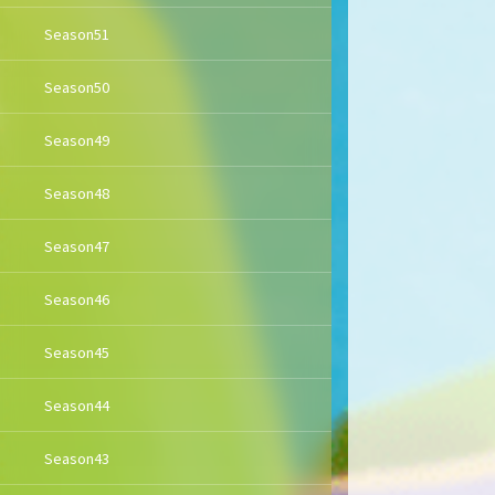
Season51
Season50
Season49
Season48
Season47
Season46
Season45
Season44
Season43