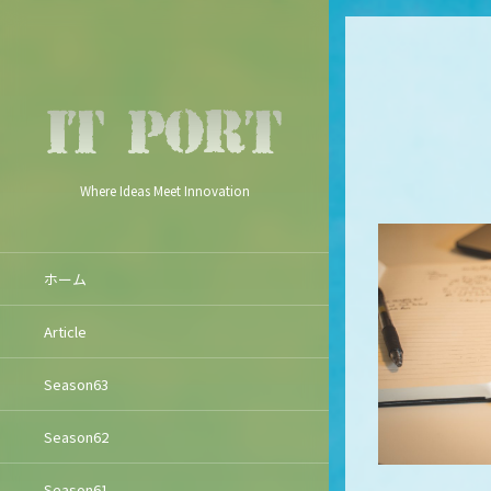
Where Ideas Meet Innovation
ホーム
Article
Season63
Season62
Season61