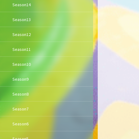
Season14
Season13
Season12
Season11
Season10
Season9
Season8
Season7
Season6
Season5