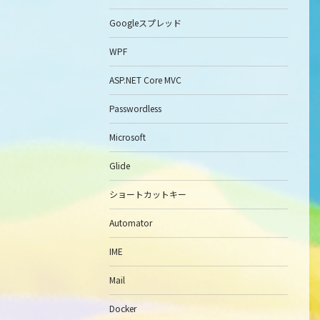
Googleスプレッド
WPF
ASP.NET Core MVC
Passwordless
Microsoft
Glide
ショートカットキー
Automator
IME
Mail
Docker