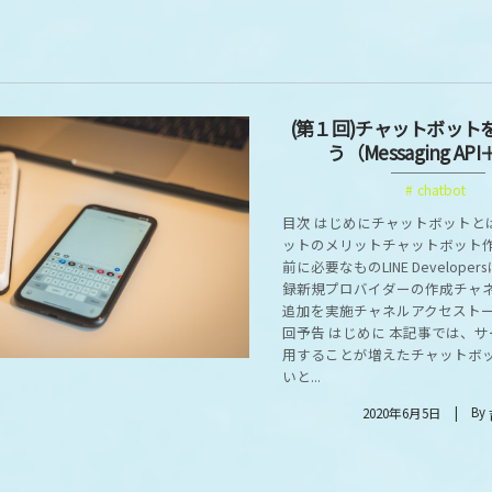
(第１回)チャットボット
う（Messaging AP
chatbot
目次 はじめにチャットボットと
ットのメリットチャットボット
前に必要なものLINE Develop
録新規プロバイダーの作成チャ
追加を実施チャネルアクセスト
回予告 はじめに 本記事では、
用することが増えたチャットボ
いと...
By
2020年6月5日