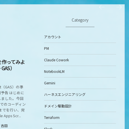
Category
アカウント
PM
Claude Cowork
を作ってみよ
+ GAS）
NotebookLM
Gemini
ipt（GAS）の準
予告 はじめに
ハーネスエンジニアリング
しました。今回
GAS）でのコーディン
ドメイン駆動設計
定までを行い、完
ps Scr...
Terraform
y
吉田
Slack