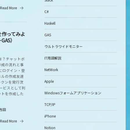
Read More
C#
Haskell
を作ってみよ
GAS
I＋GAS）
ウルトラワイドモニター
IT用語解説
は？チャットボ
作成の流れと事
NetWork
ersにログイン・登
ネルの作成友達
Apple
ークンを発行次
サービスとして利
Windowsフォームアプリケーション
ットを作成した
TCP/IP
吉田
iPhone
Read More
Notion