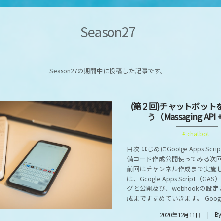
Season27
Season27の期間中に投稿した記事です。
(第２回)チャットボット
う（Massaging API 
chatbot
目次 はじめにGoolge Apps Scr
備コード作成公開使ってみる次回
前回はチャンネル作成まで実施
は、Google Apps Script（
グと公開及び、webhookの設
成まですすめていきます。 Google Ap
B
2020年12月11日