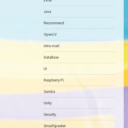
Java
Recommend
OpenCV
intra-mart
DataBase
UI
Raspberry Pi
Samba
Unity
Security
SmartSpeaker