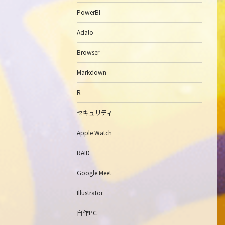
PowerBI
Adalo
Browser
Markdown
R
セキュリティ
Apple Watch
RAID
Google Meet
Illustrator
自作PC