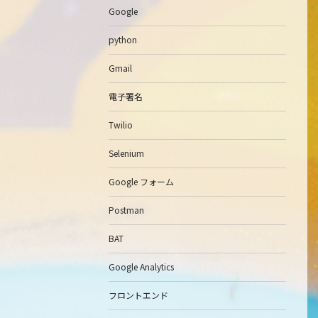
Google
python
Gmail
電子署名
Twilio
Selenium
Google フォーム
Postman
BAT
Google Analytics
フロントエンド