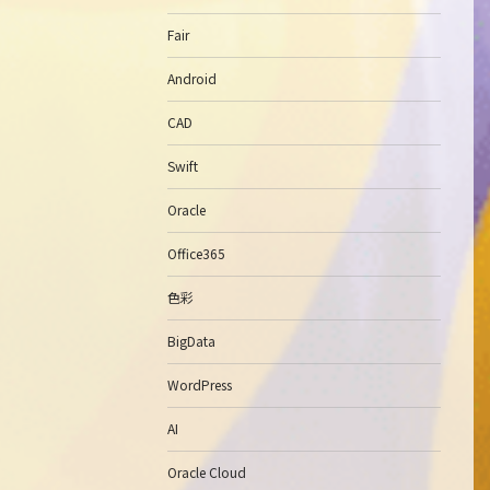
Fair
Android
CAD
Swift
Oracle
Office365
色彩
BigData
WordPress
AI
Oracle Cloud