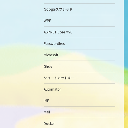
Googleスプレッド
WPF
ASP.NET Core MVC
Passwordless
Microsoft
Glide
ショートカットキー
Automator
IME
Mail
Docker