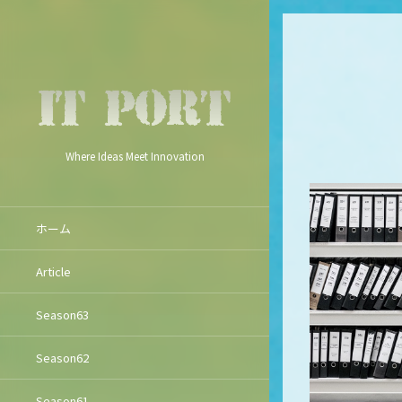
Where Ideas Meet Innovation
ホーム
Article
Season63
Season62
Season61