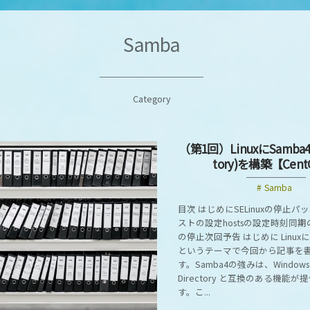
Samba
Category
（第1回）LinuxにSamba4(A
tory)を構築【Cent
Samba
目次 はじめにSELinuxの停止
ストの設定hostsの設定時刻同期の設
の停止次回予告 はじめに Linuxに
というテーマで今回から記事を
す。Samba4の強みは、Windowsの
Directory と互換のある機能
す。こ...