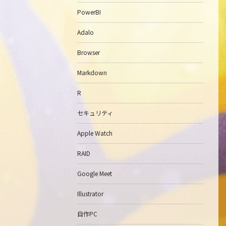
PowerBI
Adalo
Browser
Markdown
R
セキュリティ
Apple Watch
RAID
Google Meet
Illustrator
自作PC