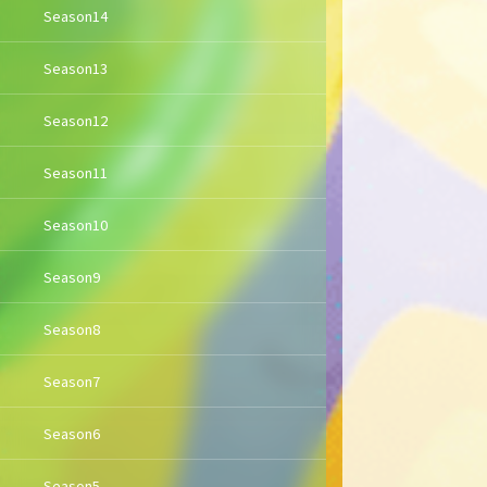
Season14
Season13
Season12
Season11
Season10
Season9
Season8
Season7
Season6
Season5