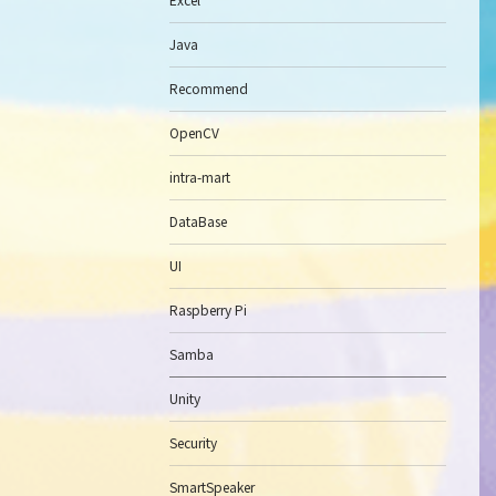
Java
Recommend
OpenCV
intra-mart
DataBase
UI
Raspberry Pi
Samba
Unity
Security
SmartSpeaker