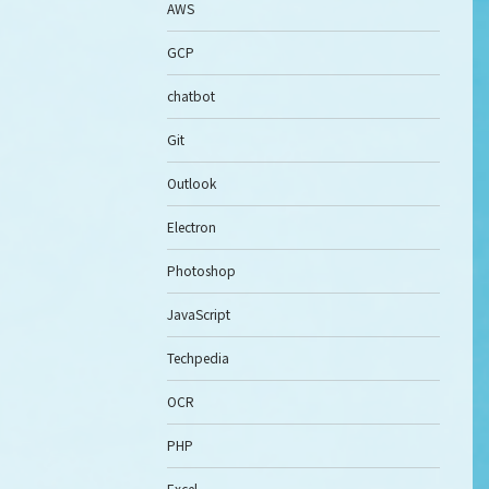
AWS
GCP
chatbot
Git
Outlook
Electron
Photoshop
JavaScript
Techpedia
OCR
PHP
Excel