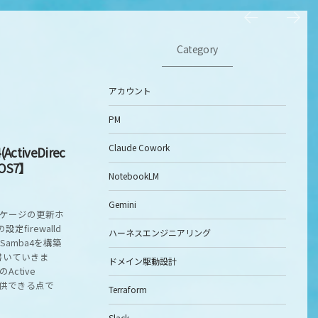
Category
アカウント
PM
Claude Cowork
ctiveDirec
OS7】
NotebookLM
Gemini
パッケージの更新ホ
定firewalld
ハーネスエンジニアリング
Samba4を構築
書いていきま
ドメイン駆動設計
Active
が提供できる点で
Terraform
Slack