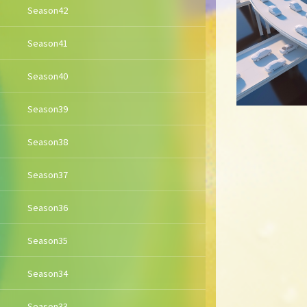
Season42
Season41
Season40
Season39
Season38
Season37
Season36
Season35
Season34
Season33