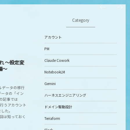
Category
アカウント
PM
Claude Cowork
これ ～設定変
編～
NotebookLM
Gemini
ルデータの移行
データの「イン
ハーネスエンジニアリング
回の記事では
初に行うアカウント
ドメイン駆動設計
ました。
0714 今回は知っておく
Terraform
Slack