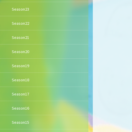
Season23
Season22
Season21
Season20
Season19
Season18
Season17
Season16
Season15