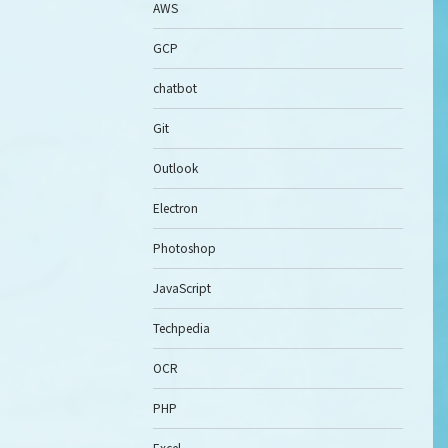
AWS
GCP
chatbot
Git
Outlook
Electron
Photoshop
JavaScript
Techpedia
OCR
PHP
Excel