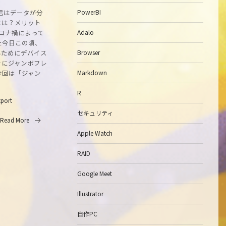
信はデータが分
PowerBI
とは？メリット
コロナ禍によって
Adalo
た今日この頃、
るためにデバイス
Browser
々にジャンボフレ
今回は「ジャン
Markdown
R
tport
セキュリティ
Read More
Apple Watch
RAID
Google Meet
Illustrator
自作PC