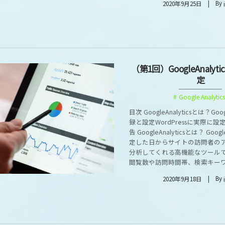
By
2020年9月25日
（第1回）GoogleAnaly
定
Google Analytics
目次 GoogleAnalyticsとは？Goog
録と設定WordPressに実際に
告 GoogleAnalyticsとは？ Googl
定した日からサイトの訪問者の
分析してくれる高機能なツールで
閲覧数や訪問時間帯、検索キーワ.
By
2020年9月18日