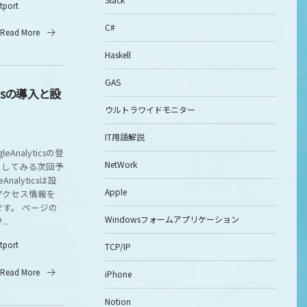
itport
C#
Read More
Haskell
GAS
ticsの導入と設
ウルトラワイドモニター
IT用語解説
leAnalyticsの登
NetWork
設定してみる次回予
eAnalyticsは設
Apple
アクセス情報を
す。 ページの
Windowsフォームアプリケーション
..
itport
TCP/IP
Read More
iPhone
Notion