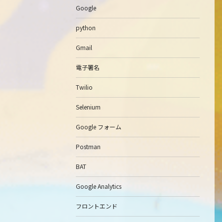
Google
python
Gmail
電子署名
Twilio
Selenium
Google フォーム
Postman
BAT
Google Analytics
フロントエンド