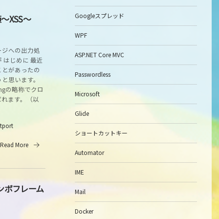
Googleスプレッド
～XSS～
WPF
ージへの出力処
ASP.NET Core MVC
 はじめに 最近
ことがあったの
Passwordless
うと思います。
iptingの略称でクロ
Microsoft
ばれます。（以
Glide
itport
ショートカットキー
Read More
Automator
IME
ジャンボフレーム
Mail
Docker