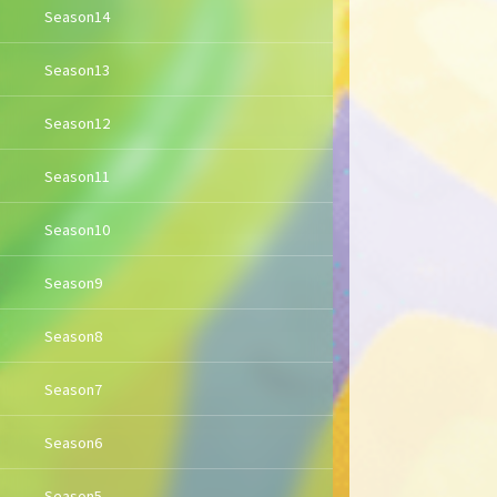
Season14
Season13
Season12
Season11
Season10
Season9
Season8
Season7
Season6
Season5