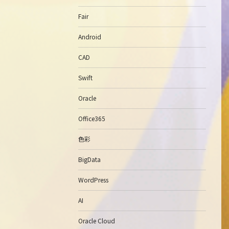
Fair
Android
CAD
Swift
Oracle
Office365
色彩
BigData
WordPress
AI
Oracle Cloud