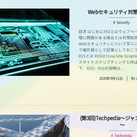
Webセキュリティ対策
Security
目次 はじめにXSSとはウェブペ
理に問題がある場合とは対策総評
Webセキュリティについて学ぶ
で備忘録として記事にしておこ
XSSとは XSSはCross Site Scr
スサイトスクリプティングと呼
下、XSS）XSSの説明は...
By
2020年9月11日
(第3回)Techpedia～
～
Techpedia