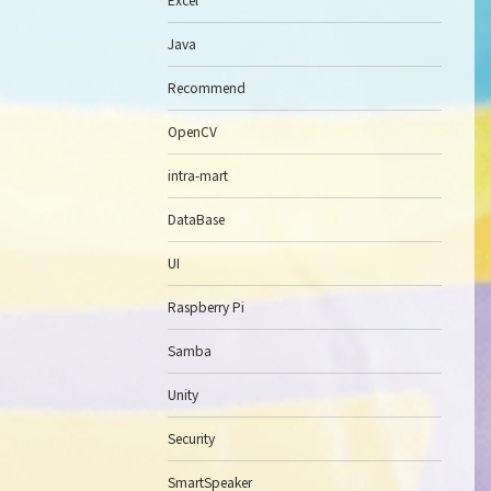
Java
Recommend
OpenCV
intra-mart
DataBase
UI
Raspberry Pi
Samba
Unity
Security
SmartSpeaker