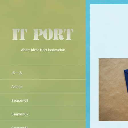
Where Ideas Meet Innovation
ホーム
Article
Season63
Season62
Season61