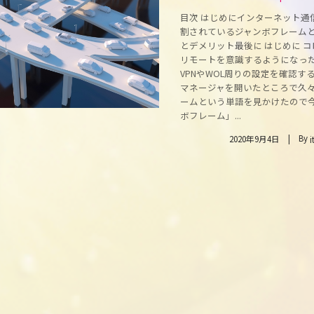
目次 はじめにインターネット通
割されているジャンボフレーム
とデメリット最後に はじめに 
リモートを意識するようになっ
VPNやWOL周りの設定を確認す
マネージャを開いたところで久
ームという単語を見かけたので
ボフレーム」...
By
2020年9月4日
i