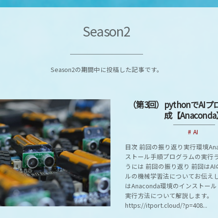
Season2
Season2の期間中に投稿した記事です。
（第3回）pythonでAI
成【Anacond
AI
目次 前回の振り返り実行環境Ana
ストール手順プログラムの実行
うには 前回の振り返り 前回はA
ルの機械学習法についてお伝えし
はAnaconda環境のインストー
実行方法について解説します。
https://itport.cloud/?p=408...