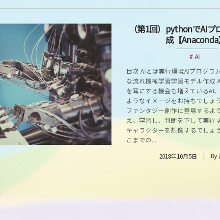
（第1回）pythonでAI
成【Anacond
AI
目次 AIとは実行環境AIプログ
な流れ機械学習学習モデル作成 A
を耳にする機会も増えているAI
ようなイメージをお持ちでしょう
ファンタジー創作に登場するよ
え、学習し、判断を下して実行
キャラクターを想像するでしょ
こまでの...
By
2018年10月5日