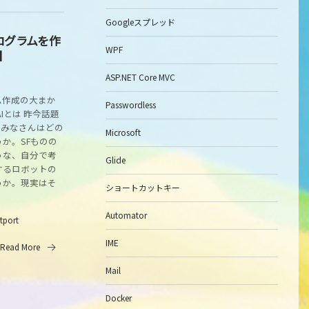
Googleスプレッド
プログラムを作
WPF
a】
ASP.NET Core MVC
ラム作成の大まか
Passwordless
Iとは 昨今話題
、みなさんはどの
Microsoft
か。SFものの
うな、自分で考
Glide
するロボットの
うか。現実はそ
ショートカットキー
Automator
itport
IME
Read More
Mail
Docker