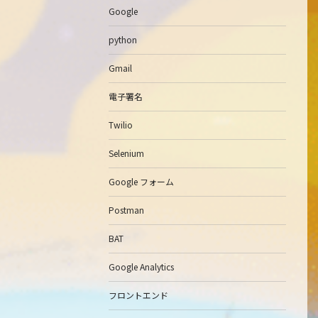
Google
python
Gmail
電子署名
Twilio
Selenium
Google フォーム
Postman
BAT
Google Analytics
フロントエンド