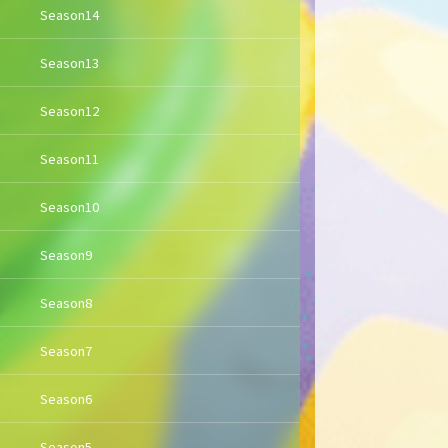
Season14
Season13
Season12
Season11
Season10
Season9
Season8
Season7
Season6
Season5