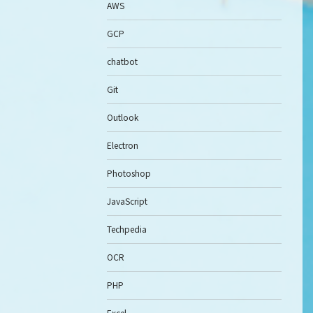
AWS
GCP
chatbot
Git
Outlook
Electron
Photoshop
JavaScript
Techpedia
OCR
PHP
Excel