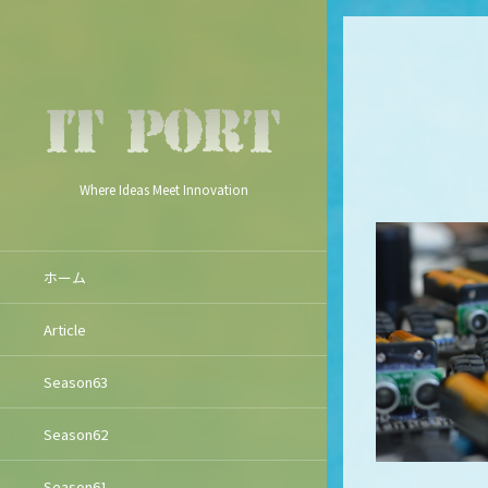
Where Ideas Meet Innovation
ホーム
Article
Season63
Season62
Season61