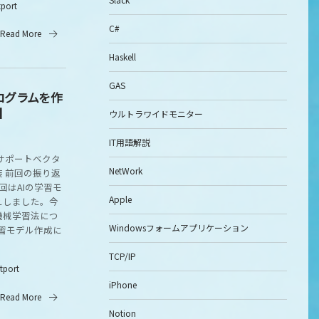
tport
C#
Read More
Haskell
GAS
プログラムを作
a】
ウルトラワイドモニター
IT用語解説
サポートベクタ
NetWork
 前回の振り返
251前回はAIの学習モ
Apple
えしました。今
機械学習法につ
Windowsフォームアプリケーション
学習モデル作成に
TCP/IP
itport
iPhone
Read More
Notion