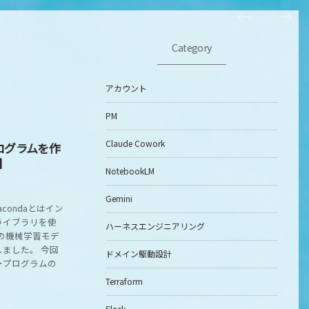
Category
アカウント
PM
Claude Cowork
プログラムを作
a】
NotebookLM
Gemini
condaとはイン
ライブラリを使
ハーネスエンジニアリング
Iの機械学習モデ
ました。 今回
ドメイン駆動設計
ル･プログラムの
Terraform
Slack