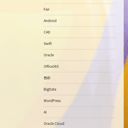
Fair
Android
CAD
Swift
Oracle
Office365
色彩
BigData
WordPress
AI
Oracle Cloud