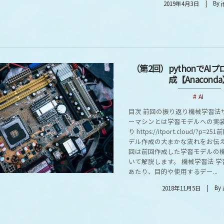
By
2019年4月3日
i
（第2回）pythonでAI
成【Anacond
AI
目次 前回の振り返り機械学習法
ーマシンとは学習モデルへの実装
り https://itport.cloud/?p=
デル作成の大まかな流れをお伝
回は前回作成した学習モデルの
いて解説します。 機械学習法 
あたり、目的や使用するデー...
By
2018年11月5日