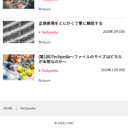
By
itport
正規表現をとにかく丁寧に解説する
2020年2月10日
Techpedia
By
itport
(第1回)Techpedia～ファイルのサイズはどちら
が本物なのか～
2019年11月29日
Techpedia
By
itport
HOME
Techpedia
© 2026
IT PORT