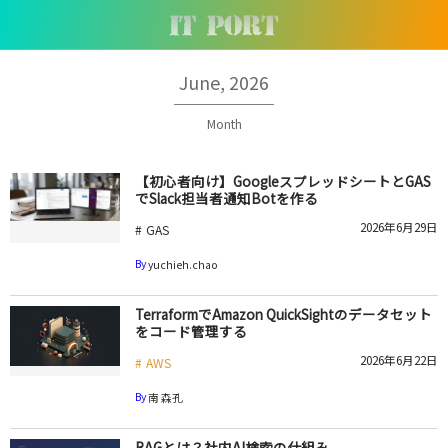
June, 2026
Month
【初心者向け】GoogleスプレッドシートとGAS
でSlack担当者通知Botを作る
2026年6月29日
GAS
By
yuchieh.chao
TerraformでAmazon QuickSightのデータセット
をコード管理する
2026年6月22日
AWS
By
南 森孔
RAGとは？社内AI検索の仕組み