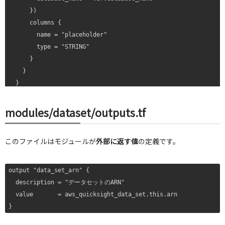
      })

      columns {

        name = "placeholder"

        type = "STRING"

      }

    }

  }

  permissions {

modules/dataset/outputs.tf
    actions = [

      "quicksight:DescribeDataSet",

このファイルはモジュールが
外部に返す値
の定義です。
      "quicksight:DescribeDataSetPermissions",

      "quicksight:PassDataSet",

      "quicksight:DescribeIngestion",

output "data_set_arn" {

      "quicksight:ListIngestions",

  description = "データセットのARN"

      "quicksight:UpdateDataSet",

  value       = aws_quicksight_data_set.this.arn

      "quicksight:DeleteDataSet",

      "quicksight:CreateIngestion",
