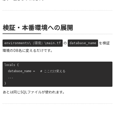
検証・本番環境への展開
の
を検証
environments\（環境）\main.tf
database_name
環境のDB名に変えるだけです。
locals {

  database_name =   # ここだけ変える

  ...

あとは同じSQLファイルが使われます。