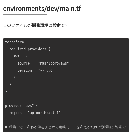
      "quicksight:CancelIngestion",

environments/
dev
/main.tf
      "quicksight:UpdateDataSetPermissions",

    ]

    principal = var.quicksight_user_arn

このファイルが
開発環境の設定
です。
  }

terraform {

  required_providers {

    aws = {

      source  = "hashicorp/aws"

      version = "~> 5.0"

    }

  }

}

provider "aws" {

  region = "ap-northeast-1"

}

# 環境ごとに変わる値をまとめて定義（ここを変えるだけで別環境に対応で