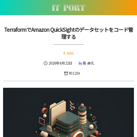
TerraformでAmazon QuickSightのデータセットをコード管
理する
AWS
2026年6月22日
南 森孔
By
約12分