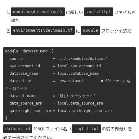
に新しい
ファイルを
modules\dataset\sql\
.sql.tftpl
追加
に
ブロックを追加
environments\dev\main.tf
module
module "dataset_new" {

  source              = "../../modules/dataset"

  aws_account_id      = local.aws_account_id

  database_name       = local.database_name

  dataset_id          = "new_dataset"       # SQLファイル名
と一致させる

  dataset_name        = "新しいデータセット"

  data_source_arn     = local.data_source_arn

  quicksight_user_arn = local.quicksight_user_arn

とSQLファイル名（
の前の部分）を
dataset_id
.sql.tftpl
必ず一致させてください。