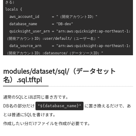
きる）

locals {

  aws_account_id      = "（開発アカウントID）"

  database_name       = "DB-dev"

  quicksight_user_arn = "arn:aws:quicksight:ap-northeast-1:
（開発アカウントID）:user/default/（ユーザー名）"

  data_source_arn     = "arn:aws:quicksight:ap-northeast-1:
（開発アカウントID）:datasource/（データソースID）"

}

modules/dataset/sql/（データセット
# 作成したいデータセット分だけ追加していく

名）.sql.tftpl
module "dataset_sample" {

  source              = "../../modules/dataset"

通常のSQLとほぼ同じ書き方です。
  aws_account_id      = local.aws_account_id

  database_name       = local.database_name

DB名の部分だけ
に置き換えるだけで、あ
"${database_name}"
  dataset_id          = "sample"

とは普通にSQLを書けます。
  dataset_name        = "サンプルデータセット"

作成したい分だけファイルを作成が必要です。
  data_source_arn     = local.data_source_arn

  quicksight_user_arn = local.quicksight_user_arn
