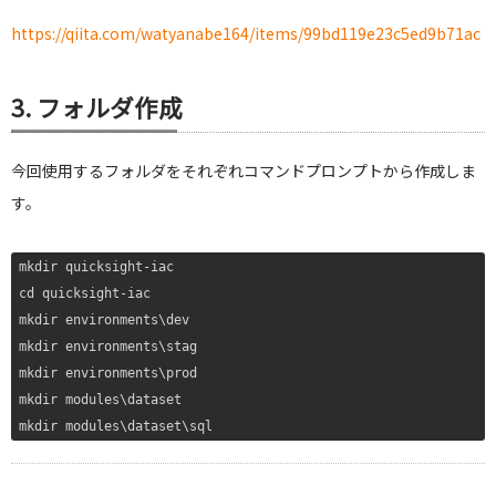
https://qiita.com/watyanabe164/items/99bd119e23c5ed9b71ac
3. フォルダ作成
今回使用するフォルダをそれぞれコマンドプロンプトから作成しま
す。
mkdir quicksight-iac

cd quicksight-iac

mkdir environments\dev

mkdir environments\stag

mkdir environments\prod

mkdir modules\dataset

mkdir modules\dataset\sql