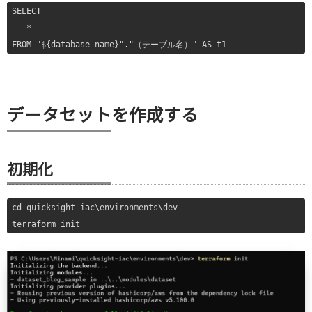
}
SELECT

   *

データセットを作成する
初期化
cd quicksight-iac\environments\dev

terraform init