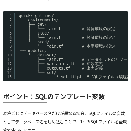
1
quicksight-iac/
2
├── environments/
3
│   ├── dev/
4
│   │   └── main.tf        # 開発環境の設定
5
│   ├── stag/
6
│   │   └── main.tf        # 検証環境の設定
7
│   └── prod/
8
│       └── main.tf        # 本番環境の設定
9
└── modules/
10
└── dataset/
11
├── main.tf        # データセットのリソー
12
├── variables.tf   # 変数定義
13
├── outputs.tf     # 出力定義
14
└── sql/
15
└── *.sql.tftpl  # SQLファイル（環
ポイント：SQLのテンプレート変数
環境ごとにデータベース名だけが異なる場合、SQLファイルに変数
としてデータベース名を埋め込むことで、1つのSQLファイルを全環
境で使い回せます。