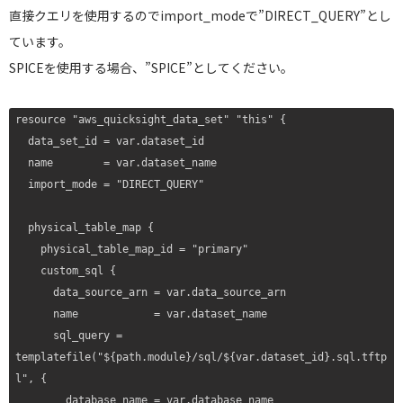
直接クエリを使用するのでimport_modeで”DIRECT_QUERY”とし
  description = "QuickSightユーザーのARN"

  type        = string

ています。
SPICEを使用する場合、”SPICE”としてください。
resource "aws_quicksight_data_set" "this" {

  data_set_id = var.dataset_id

  name        = var.dataset_name

  import_mode = "DIRECT_QUERY"　

  physical_table_map {

    physical_table_map_id = "primary"

    custom_sql {

      data_source_arn = var.data_source_arn

      name            = var.dataset_name

      sql_query = 
templatefile("${path.module}/sql/${var.dataset_id}.sql.tftp
l", {

        database_name = var.database_name
