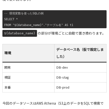
-- 環境変数を使ったSQLの例

SELECT *

FROM "${database_name}"."テーブル名" AS t1
の部分が環境ごとに自動で置き換わります。
${database_name}
データベース名（仮で設定しま
環境
した）
開発
DB-dev
検証
DB-stag
本番
DB-prod
今回のデータソースはAWS Athena（S3上のデータをSQLで検索で