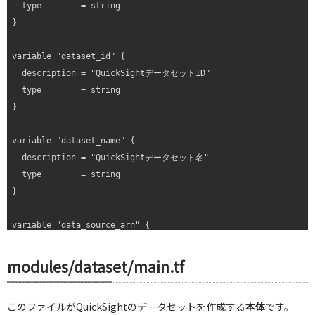
  type        = string

}

variable "dataset_id" {

  description = "QuickSightデータセットID"

  type        = string

}

variable "dataset_name" {

  description = "QuickSightデータセット名"

  type        = string

}

variable "data_source_arn" {

  description = "QuickSightデータソースのARN"

  type        = string

modules/dataset/main.tf
}

このファイルがQuickSightのデータセットを作成する
本体
です。
variable "quicksight_user_arn" {
