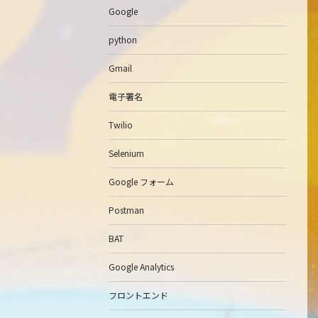
Google
python
Gmail
電子署名
Twilio
Selenium
Google フォーム
Postman
BAT
Google Analytics
フロントエンド