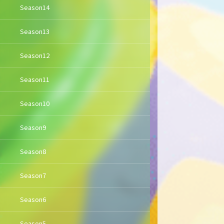
Season14
Season13
Season12
Season11
Season10
Season9
Season8
Season7
Season6
Season5