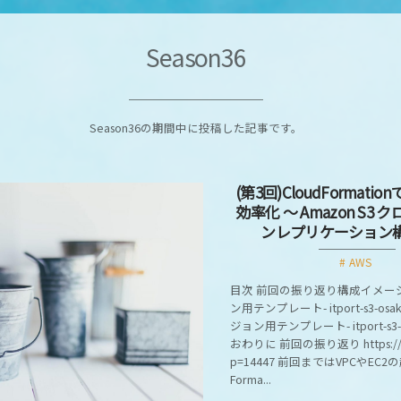
Season36
Season36の期間中に投稿した記事です。
(第3回)CloudFormati
効率化 ～ Amazon S3
ンレプリケーション構
AWS
目次 前回の振り返り構成イメー
ン用テンプレート- itport-s3-osa
ジョン用テンプレート- itport-s3-
おわりに 前回の振り返り https://itp
p=14447 前回まではVPCやEC2の
Forma...