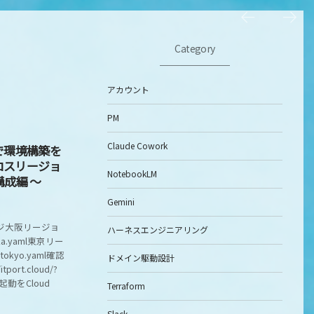
Category
アカウント
PM
Claude Cowork
onで環境構築を
 クロスリージョ
NotebookLM
成編 ～
Gemini
ジ大阪リージョ
ハーネスエンジニアリング
ka.yaml東京リー
tokyo.yaml確認
ドメイン駆動設計
ort.cloud/?
起動をCloud
Terraform
Slack