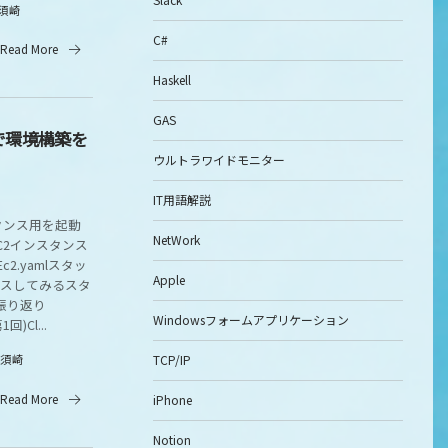
須崎
C#
Read More
Haskell
GAS
onで環境構築を
ウルトラワイドモニター
IT用語解説
タンス用を起動
NetWork
C2インスタンス
c2.yamlスタッ
Apple
セスしてみるスタ
振り返り
Windowsフォームアプリケーション
1回)Cl...
TCP/IP
須崎
Read More
iPhone
Notion