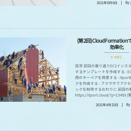
By
2021年8月6日
(第2回)CloudFormati
効率化
AWS
目次 前回の振り返りEC2インス
するテンプレートを作成する - E
用のキーペアを用意する - ItportE
クを作成する - ブラウザでアク
ックを削除するおわりに 前回の
https://itport.cloud/?p=13493 (第
By
2021年4月23日