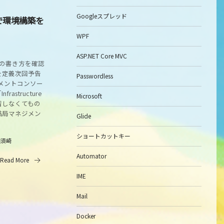
Googleスプレッド
onで環境構築を
WPF
ASP.NET Core MVC
Lの書き方を確認
を定義次回予告
Passwordless
ジメントコンソー
structure
Microsoft
学習しなくてもの
結局マネジメン
Glide
ショートカットキー
須崎
Automator
Read More
IME
Mail
Docker