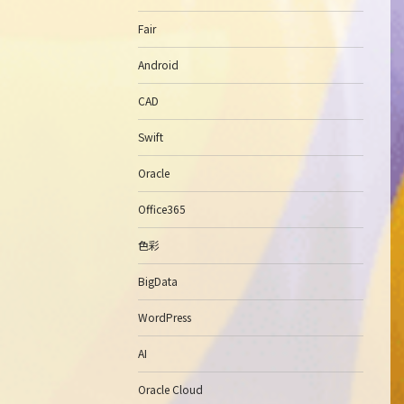
Fair
Android
CAD
Swift
Oracle
Office365
色彩
BigData
WordPress
AI
Oracle Cloud