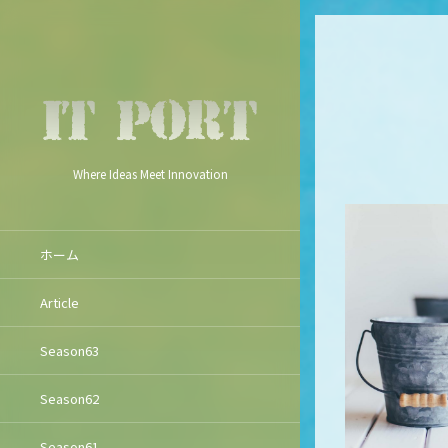
Where Ideas Meet Innovation
ホーム
Article
Season63
Season62
Season61