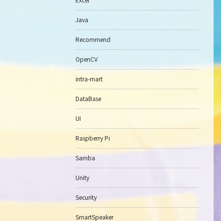
Java
Recommend
OpenCV
intra-mart
DataBase
UI
Raspberry Pi
Samba
Unity
Security
SmartSpeaker