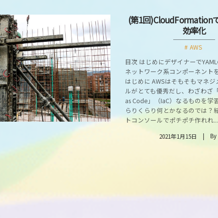
(第1回)CloudFormati
効率化
AWS
目次 はじめにデザイナーでYAM
ネットワーク系コンポーネント
はじめに AWSはそもそもマネ
ルがとても優秀だし、わざわざ「Infra
as Code」（IaC）なるものを
らりくらり何とかなるのでは？
トコンソールでポチポチ作れれ...
By
2021年1月15日