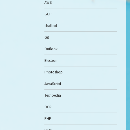
AWS
GCP
chatbot
Git
Outlook
Electron
Photoshop
JavaScript
Techpedia
OCR
PHP
Excel