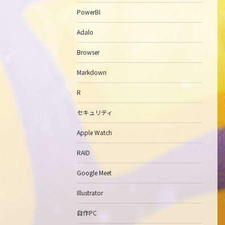
PowerBI
Adalo
Browser
Markdown
R
セキュリティ
Apple Watch
RAID
Google Meet
Illustrator
自作PC