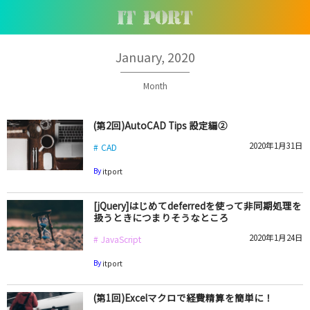
January, 2020
Month
(第2回)AutoCAD Tips 設定編②
2020年1月31日
CAD
By
itport
[jQuery]はじめてdeferredを使って非同期処理を
扱うときにつまりそうなところ
2020年1月24日
JavaScript
By
itport
(第1回)Excelマクロで経費精算を簡単に！