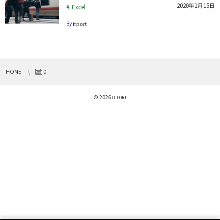
2020年1月15日
Excel
By
itport
HOME
0
© 2026
IT PORT