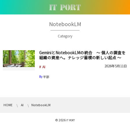
NotebookLM
Category
GeminiとNotebookLMの統合 〜 個人の調査を
組織の資産へ。ナレッジ蓄積の新しい起点 〜
2026年5月11日
AI
By
平部
HOME
AI
NotebookLM
© 2026
IT PORT