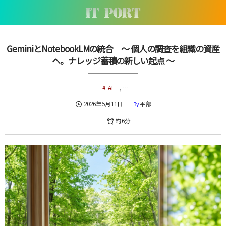
GeminiとNotebookLMの統合 〜 個人の調査を組織の資産
へ。ナレッジ蓄積の新しい起点 〜
AI
, …
2026年5月11日
平部
By
約6分