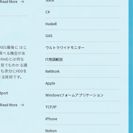
Read More
C#
Haskell
GAS
AID1最後に はじ
ウルトラワイドモニター
て調べる機会があ
AIDとは何な
IT用語解説
を見てもわかる通
も余分にHDDを
NetWork
せる技術です。
.
Apple
itport
Windowsフォームアプリケーション
Read More
TCP/IP
iPhone
Notion