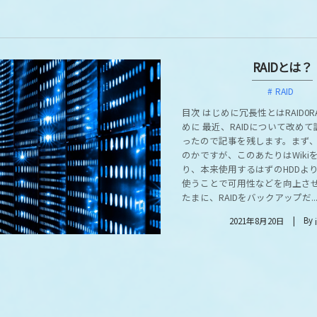
RAIDとは？
RAID
目次 はじめに冗長性とはRAID0R
めに 最近、RAIDについて改め
ったので記事を残します。まず、R
のかですが、このあたりはWiki
り、本来使用するはずのHDDより
使うことで可用性などを向上さ
たまに、RAIDをバックアップだ..
By
2021年8月20日