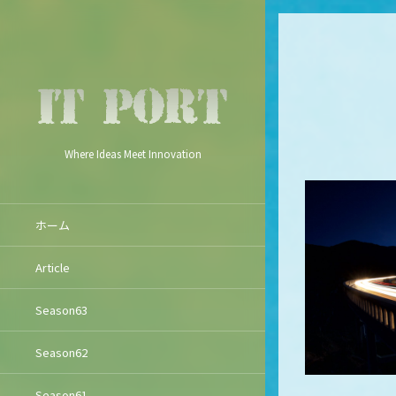
Where Ideas Meet Innovation
ホーム
Article
Season63
Season62
Season61