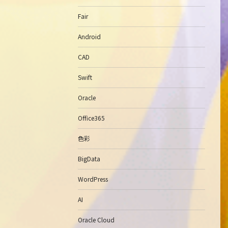
Fair
Android
CAD
Swift
Oracle
Office365
色彩
BigData
WordPress
AI
Oracle Cloud