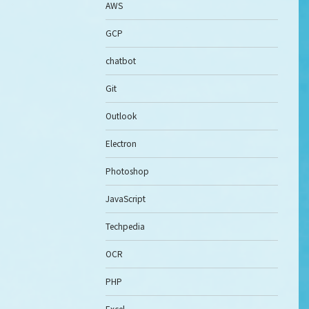
AWS
GCP
chatbot
Git
Outlook
Electron
Photoshop
JavaScript
Techpedia
OCR
PHP
Excel