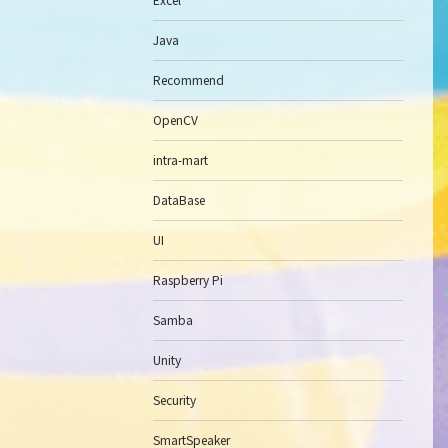
Java
Recommend
OpenCV
intra-mart
DataBase
UI
Raspberry Pi
Samba
Unity
Security
SmartSpeaker