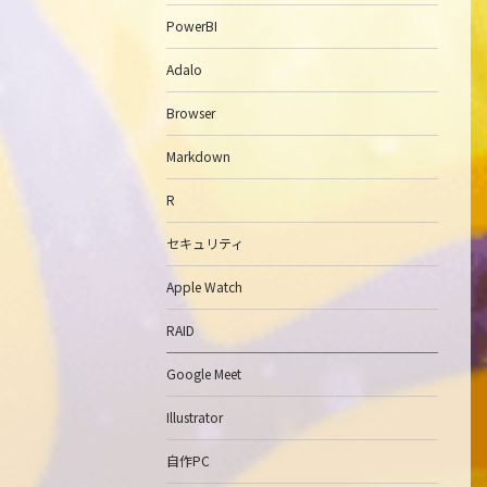
PowerBI
Adalo
Browser
Markdown
R
セキュリティ
Apple Watch
RAID
Google Meet
Illustrator
自作PC