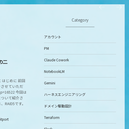
Category
アカウント
PM
Claude Cowork
の二
NotebookLM
後に はじめに 前回
Gemini
て紹介させていただ
/?p=16522 今回は
ハーネスエンジニアリング
0 について紹介さ
、RAID5です。
ドメイン駆動設計
Terraform
itport
Slack