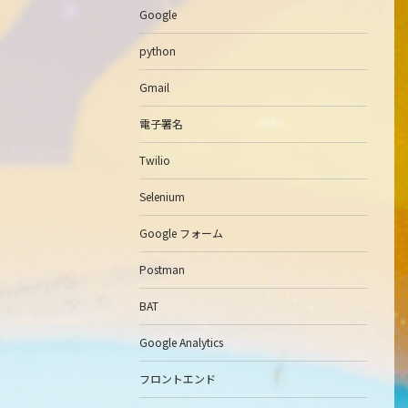
Google
python
Gmail
電子署名
Twilio
Selenium
Google フォーム
Postman
BAT
Google Analytics
フロントエンド