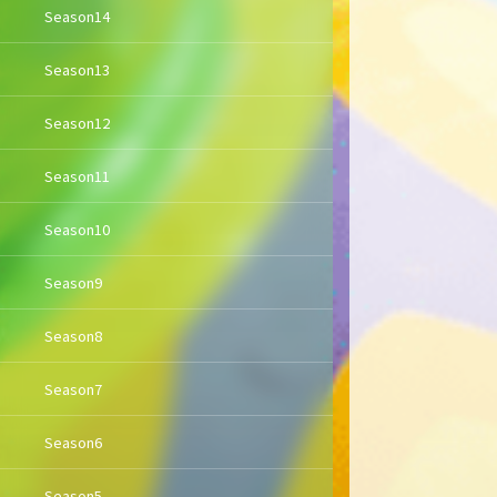
Season14
Season13
Season12
Season11
Season10
Season9
Season8
Season7
Season6
Season5