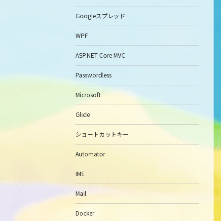
Googleスプレッド
WPF
ASP.NET Core MVC
Passwordless
Microsoft
Glide
ショートカットキー
Automator
IME
Mail
Docker