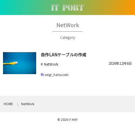
NetWork
Category
自作LANケーブルの作成
2024年12月6日
NetWork
By
seigi_hatsuzaki
HOME
NetWork
© 2026
IT PORT