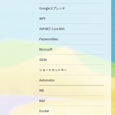
Googleスプレッド
WPF
ASP.NET Core MVC
Passwordless
Microsoft
Glide
ショートカットキー
Automator
IME
Mail
Docker