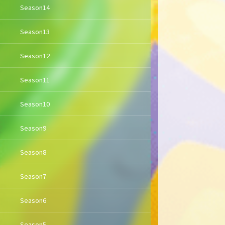
Season14
Season13
Season12
Season11
Season10
Season9
Season8
Season7
Season6
Season5