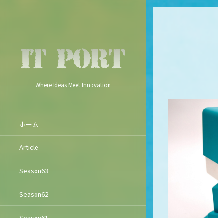
Where Ideas Meet Innovation
ホーム
Article
Season63
Season62
Season61