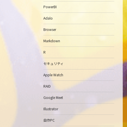
PowerBI
Adalo
Browser
Markdown
R
セキュリティ
Apple Watch
RAID
Google Meet
Illustrator
自作PC