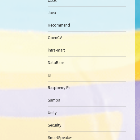
Java
Recommend
OpenCV
intra-mart
DataBase
UI
Raspberry Pi
Samba
Unity
Security
SmartSpeaker