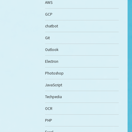
AWS
GCP
chatbot
Git
Outlook
Electron
Photoshop
JavaScript
Techpedia
OCR
PHP
Excel