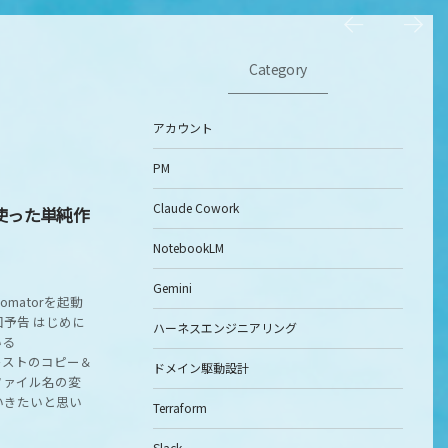
Category
アカウント
PM
Claude Cowork
を使った単純作
NotebookLM
Gemini
tomatorを起動
予告 はじめに
ハーネスエンジニアリング
いる
テキストのコピー＆
ドメイン駆動設計
ファイル名の変
いきたいと思い
Terraform
Slack