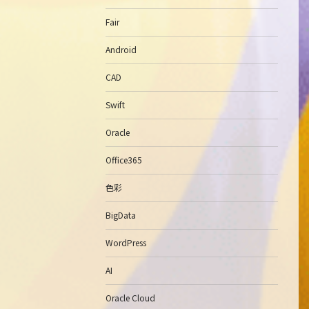
Fair
Android
CAD
Swift
Oracle
Office365
色彩
BigData
WordPress
AI
Oracle Cloud