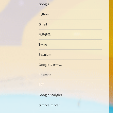
Google
python
Gmail
電子署名
Twilio
Selenium
Google フォーム
Postman
BAT
Google Analytics
フロントエンド