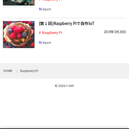
By
itport
(第１回)Raspberry Piで自作IoT
2019年5月20日
Raspberry Pi
By
itport
HOME
Raspberry Pi
© 2026
IT PORT