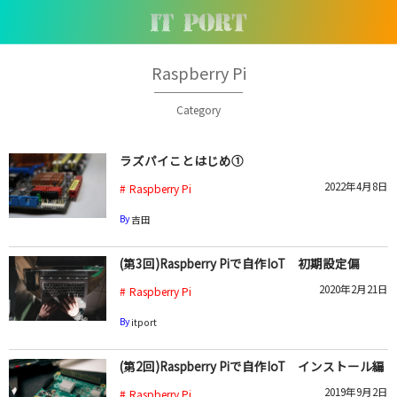
Raspberry Pi
Category
ラズパイことはじめ①
2022年4月8日
Raspberry Pi
By
吉田
(第3回)Raspberry Piで自作IoT 初期設定偏
2020年2月21日
Raspberry Pi
By
itport
(第2回)Raspberry Piで自作IoT インストール編
2019年9月2日
Raspberry Pi