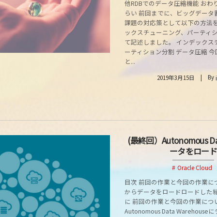
他RDBでのデータ圧縮機能 おわ
らい 前回までに、ビッグデータ
課題の対応策として以下の方法
ックスチューニング、パーティ
て記述しました。 インデックス
ーティション分割 データ圧縮 
と...
By
2019年3月15日
(最終回）Autonomous D
ータをロード
Oracle Cloud
目次 前回の作業と今回の作業に
からデータをロードロードした
に 前回の作業と今回の作業につ
Autonomous Data Wareho