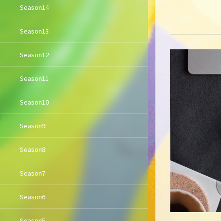
Season14
Season13
Season12
Season11
Season10
Season9
Season8
Season7
Season6
Season5