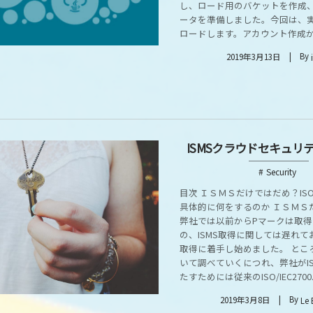
し、ロード用のバケットを作成
ータを準備しました。今回は、
ロードします。アカウント作成から
By
2019年3月13日
ISMSクラウドセキュリ
Security
目次 ＩＳＭＳだけではだめ？ISO/I
具体的に何をするのか ＩＳＭＳ
弊社では以前からPマークは取
の、ISMS取得に関しては遅れ
取得に着手し始めました。 とこ
いて調べていくにつれ、弊社がI
たすためには従来のISO/IEC2700..
By
2019年3月8日
Le 