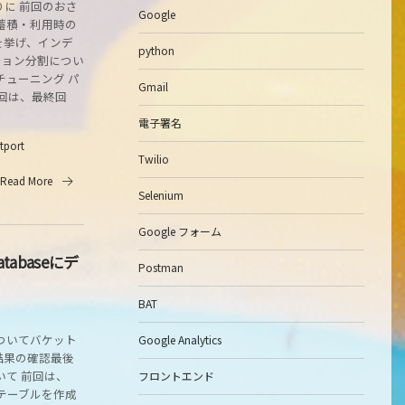
りに 前回のおさ
Google
蓄積・利用時の
を挙げ、インデ
python
ション分割につい
チューニング パ
Gmail
今回は、最終回
電子署名
itport
Twilio
Read More
Selenium
Google フォーム
atabaseにデ
Postman
BAT
ついてバケット
Google Analytics
結果の確認最後
いて 前回は、
フロントエンド
useにテーブルを作成