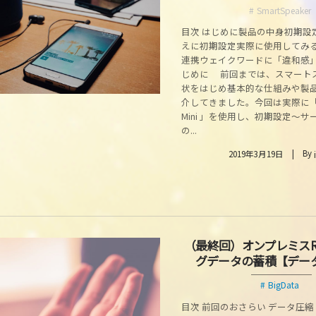
SmartSpeaker
目次 はじめに製品の中身初期設
えに初期設定実際に使用してみ
連携ウェイクワードに「違和感
じめに 前回までは、スマート
状をはじめ基本的な仕組みや製
介してきました。今回は実際に「Go
Mini 」を使用し、初期設定～
の...
By
2019年3月19日
（最終回）オンプレミスR
グデータの蓄積【デー
BigData
目次 前回のおさらい データ圧縮