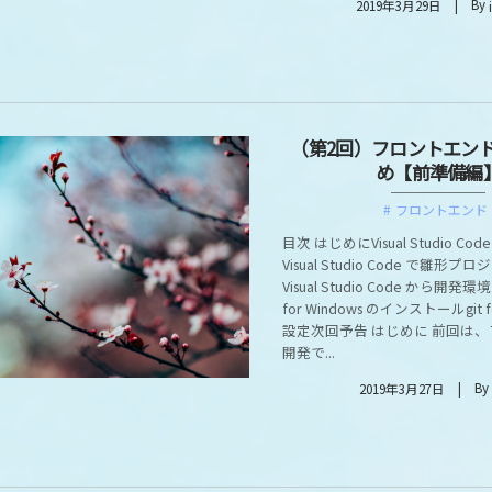
By
2019年3月29日
（第2回）フロントエン
め【前準備編
フロントエンド
目次 はじめにVisual Studio C
Visual Studio Code で雛形
Visual Studio Code から開
for Windows のインストールgit fo
設定次回予告 はじめに 前回は
開発で...
By
2019年3月27日