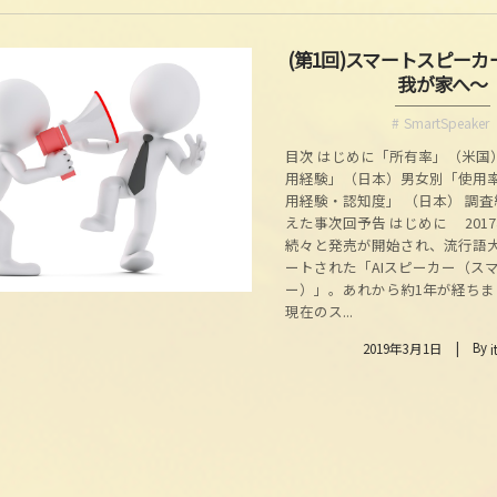
(第1回)スマートスピー
我が家へ～
SmartSpeaker
目次 はじめに「所有率」（米国
用経験」（日本）男女別「使用率
用経験・認知度」 （日本） 調
えた事次回予告 はじめに 201
続々と発売が開始され、流行語
ートされた「AIスピーカー（ス
ー）」。あれから約1年が経ちま
現在のス...
By
2019年3月1日
i