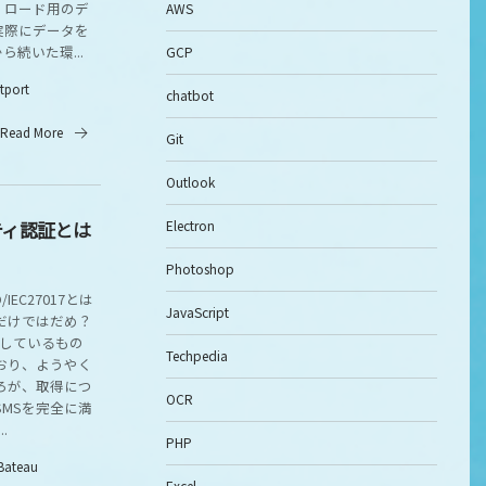
、ロード用のデ
AWS
実際にデータを
続いた環...
GCP
itport
chatbot
Read More
Git
Outlook
ティ認証とは
Electron
Photoshop
EC27017とは
JavaScript
だけではだめ？
得しているもの
Techpedia
ており、ようやく
ろが、取得につ
OCR
SMSを完全に満
.
PHP
Bateau
Excel