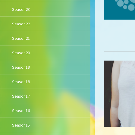
Season23
Season22
Season21
Season20
Season19
Season18
Season17
Season16
Season15