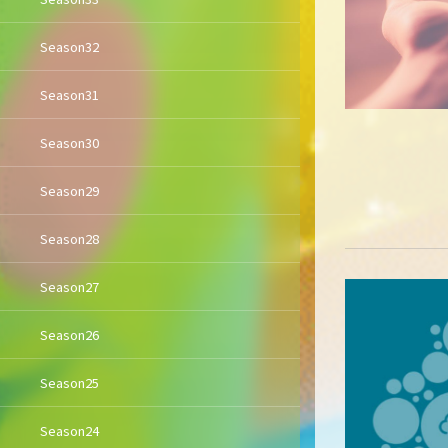
Season32
Season31
Season30
Season29
Season28
Season27
Season26
Season25
Season24