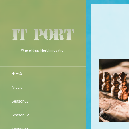
Where Ideas Meet Innovation
ホーム
Article
Season63
Season62
Season61