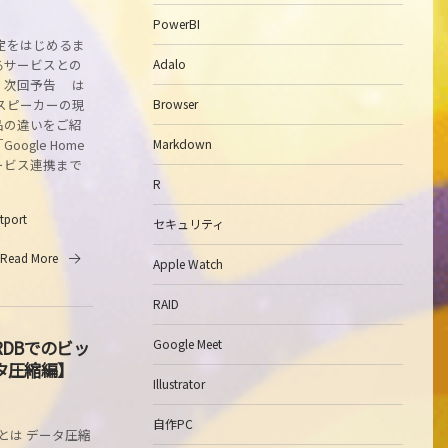
PowerBI
定をはじめるま
るサービスとの
Adalo
」次回予告 は
スピーカーの現
Browser
品の違いをご紹
ogle Home
Markdown
サービス連携まで
R
itport
セキュリティ
Read More
Apple Watch
RAID
DBでのビッ
Google Meet
タ圧縮編】
Illustrator
自作PC
とは データ圧縮