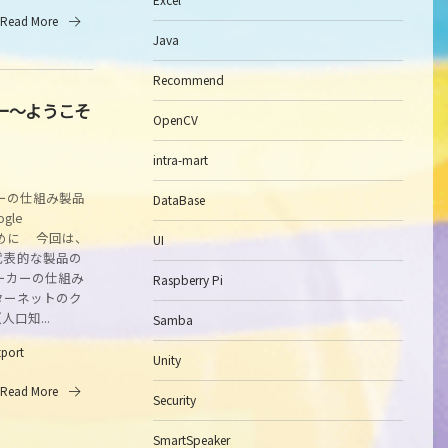
Read More
Java
Recommend
カー～ようこそ
OpenCV
intra-mart
ーの仕組み製品
DataBase
gle
はじめに 今回は、
UI
代表的な製品の
ーカーの仕組み
Raspberry Pi
ターネットのク
口知...
Samba
tport
Unity
Read More
Security
SmartSpeaker