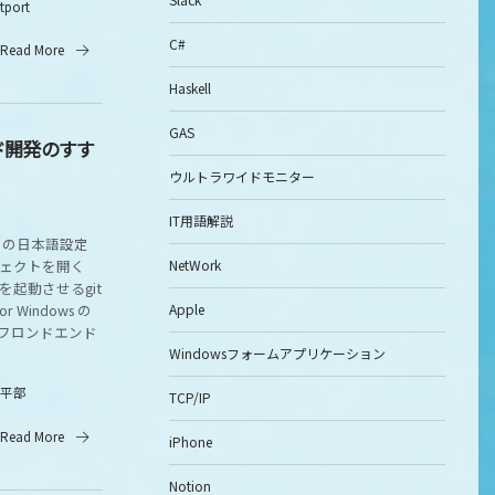
itport
C#
Read More
Haskell
GAS
ド開発のすす
】
ウルトラワイドモニター
IT用語解説
ode の日本語設定
NetWork
プロジェクトを開く
発環境を起動させるgit
Apple
r Windows の
、フロンドエンド
Windowsフォームアプリケーション
平部
TCP/IP
Read More
iPhone
Notion