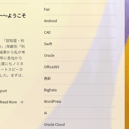
Fair
カー～ようこそ
Android
CAD
）「認知度・利
Swift
」/年齢別「利
査結果から私が考
Oracle
7年に各社から
大賞にもノミネ
Office365
マートスピーカ
した。まずは、
色彩
BigData
tport
WordPress
Read More
AI
Oracle Cloud