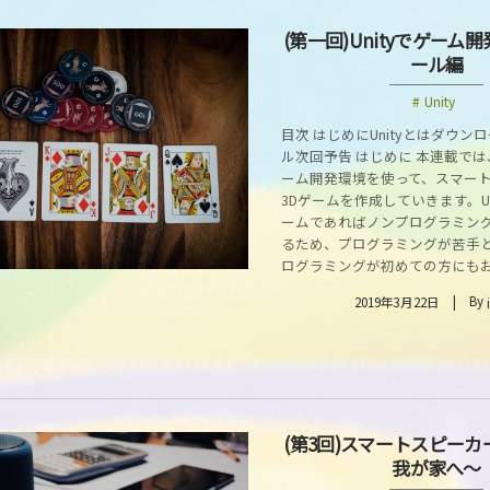
(第一回)Unityでゲーム
ール編
Unity
目次 はじめにUnityとはダウン
ル次回予告 はじめに 本連載では、
ーム開発環境を使って、スマー
3Dゲームを作成していきます。Un
ームであればノンプログラミン
るため、プログラミングが苦手
ログラミングが初めての方にもおす
By
2019年3月22日
(第3回)スマートスピー
我が家へ～