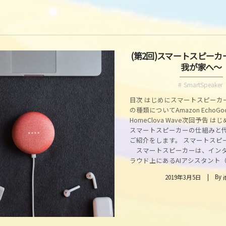
(第2回)スマートスピー
我が家へ～
SmartSpeaker
目次 はじめにスマートスピーカ
の種類についてAmazon EchoGoo
HomeClova Wave次回予告 
スマートスピーカーの仕組みと
ご紹介をします。 スマートスピ
スマートスピーカーは、イン
ラウド上にあるAIアシスタント（人
By
2019年3月5日
i