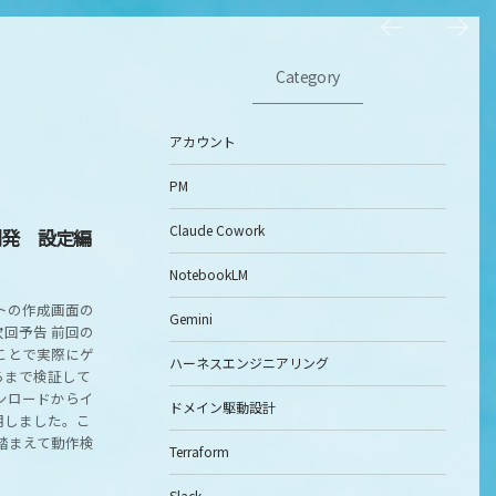
Category
アカウント
PM
Claude Cowork
ム開発 設定編
NotebookLM
トの作成画面の
Gemini
回予告 前回の
ことで実際にゲ
ハーネスエンジニアリング
ろまで検証して
ウンロードからイ
ドメイン駆動設計
明しました。こ
も踏まえて動作検
Terraform
Slack