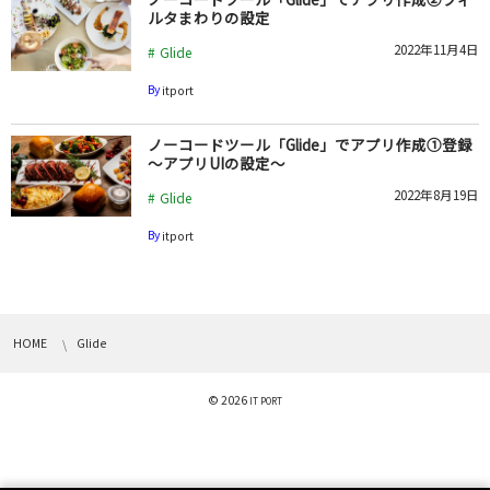
ルタまわりの設定
2022年11月4日
Glide
By
itport
ノーコードツール「Glide」でアプリ作成①登録
～アプリUIの設定～
2022年8月19日
Glide
By
itport
HOME
Glide
© 2026
IT PORT