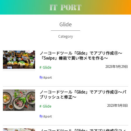
Glide
Category
ノーコードツール「Glide」でアプリ作成④～
「Swipe」機能で買い物メモを作る～
2023年9月29日
Glide
By
itport
ノーコードツール「Glide」でアプリ作成③～パ
ブリッシュと修正～
2023年9月8日
Glide
By
itport
ノーコードツール「Glide」でアプリ作成②フィ