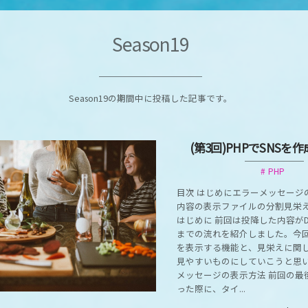
Season19
Season19の期間中に投稿した記事です。
(第3回)PHPでSNSを
PHP
目次 はじめにエラーメッセージ
内容の表示ファイルの分割見栄
はじめに 前回は投降した内容が
までの流れを紹介しました。今
を表示する機能と、見栄えに関
見やすいものにしていこうと思い
メッセージの表示方法 前回の最
った際に、タイ...