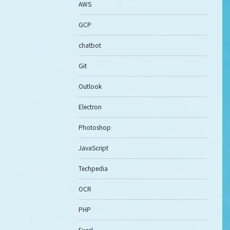
AWS
GCP
chatbot
Git
Outlook
Electron
Photoshop
JavaScript
Techpedia
OCR
PHP
Excel