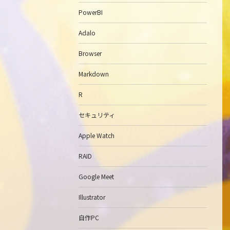
PowerBI
Adalo
Browser
Markdown
R
セキュリティ
Apple Watch
RAID
Google Meet
Illustrator
自作PC