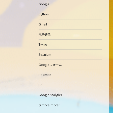
Google
python
Gmail
電子署名
Twilio
Selenium
Google フォーム
Postman
BAT
Google Analytics
フロントエンド