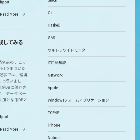
itport
C#
Read More
Haskell
GAS
作成してみる
ウルトラワイドモニター
続名前のチェッ
IT用語解説
今回つまづいた
の記事では、環境
NetWork
まで行いまし
がDBに保存さ
Apple
。 データベー
け皿となるDBと
Windowsフォームアプリケーション
TCP/IP
itport
iPhone
Read More
Notion