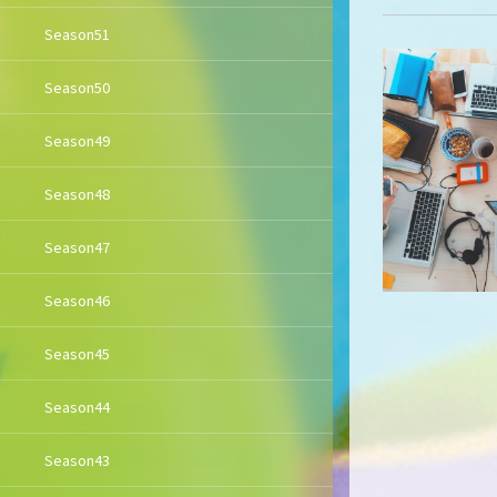
Season51
Season50
Season49
Season48
Season47
Season46
Season45
Season44
Season43