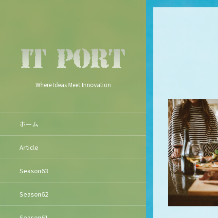
Where Ideas Meet Innovation
ホーム
Article
Season63
Season62
Season61