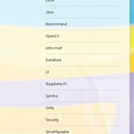
Java
Recommend
OpenCV
intra-mart
DataBase
UI
Raspberry Pi
Samba
Unity
Security
SmartSpeaker