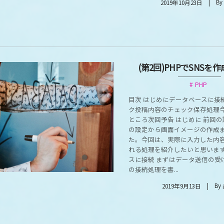
By
2019年10月23日
(第2回)PHPでSNSを
PHP
目次 はじめにデータベースに接
ク投稿内容のチェック保存処理
ところ次回予告 はじめに 前回
の設定から画面イメージの作成
た。今回は、実際に入力した内容
れる処理を紹介したいと思います
スに接続 まずはデータ送信の受
の接続処理を書...
By
2019年9月13日