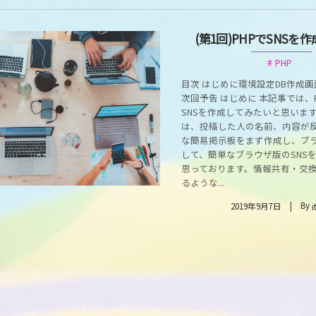
(第1回)PHPでSNSを
PHP
目次 はじめに環境設定DB作成
次回予告 はじめに 本記事では、
SNSを作成してみたいと思いま
は、投稿した人の名前、内容が
な簡易掲示板をまず作成し、ブ
して、簡単なブラウザ版のSNS
思っております。情報共有・交
るような...
By
2019年9月7日
i