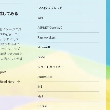
Googleスプレッド
作成してみる
WPF
ASP.NET Core MVC
画面イメージ作成
PHPを使って、
Passwordless
す。流れとして
反映されるよう
Microsoft
ラッシュアップ
を実装できればと
Glide
換の場として使え
ショートカットキー
tport
Automator
Read More
IME
Mail
Docker