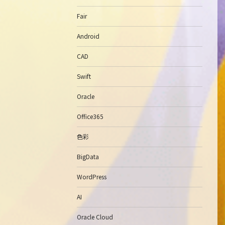
Fair
Android
CAD
Swift
Oracle
Office365
色彩
BigData
WordPress
AI
Oracle Cloud