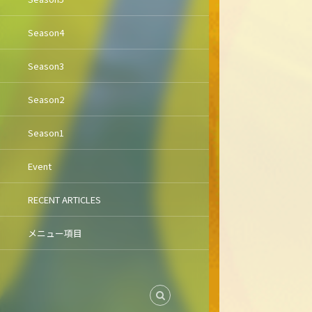
Season4
Season3
Season2
Season1
Event
RECENT ARTICLES
メニュー項目