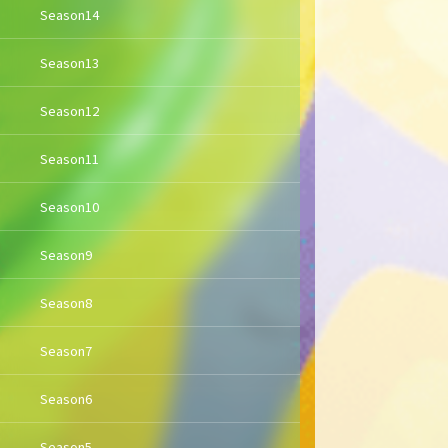
Season14
Season13
Season12
Season11
Season10
Season9
Season8
Season7
Season6
Season5