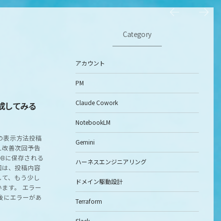
Category
アカウント
PM
Claude Cowork
作成してみる
NotebookLM
の表示方法投稿
Gemini
え改善次回予告
DBに保存される
ハーネスエンジニアリング
回は、投稿内容
して、もう少し
ドメイン駆動設計
ます。 エラー
後にエラーがあ
Terraform
Slack