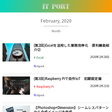
February, 2020
Month
(第2回)Excelを活用した業務効率化 便利機能紹
介②
2020年2月28日
Excel
By
itport
(第3回)Raspberry Piで自作IoT 初期設定偏
2020年2月21日
Raspberry Pi
By
itport
【Photoshop+Dimension】シームレスパターン
から合成イメージを作成