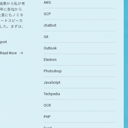
AWS
査結果から私が考
7年に各社から
GCP
大賞にもノミネ
マートスピーカ
chatbot
した。まずは、
Git
tport
Outlook
Read More
Electron
Photoshop
JavaScript
Techpedia
OCR
PHP
Excel