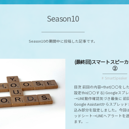
Season10
Season10の期間中に投稿した記事です。
(最終回)スマートスピーカー
②
SmartSpeaker
目次 前回の内容+that(〇〇を
設定this(〇〇する) Googleス
→LINE動作確認気づき最後に 前
Google Assistantからスプ
込み部分を設定しました。今回はG
ッドシート→LINEへアラートを
ます。 ...