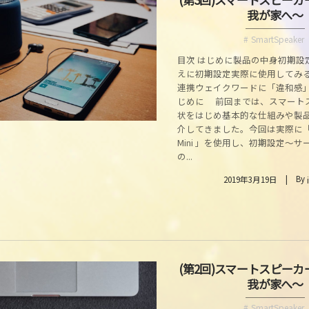
我が家へ～
SmartSpeaker
目次 はじめに製品の中身初期設
えに初期設定実際に使用してみ
連携ウェイクワードに「違和感
じめに 前回までは、スマート
状をはじめ基本的な仕組みや製
介してきました。今回は実際に「Go
Mini 」を使用し、初期設定～
の...
By
2019年3月19日
(第2回)スマートスピー
我が家へ～
SmartSpeaker