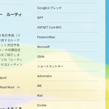
Googleスプレッド
カー ルーティ
WPF
ASP.NET Core MVC
は事前準備（ス
Passwordless
作成するルーテ
たこと次回予告
Microsoft
カーの初期設定
れをご紹介しま
Glide
アプリの「ルーティ
させるルーティン
ショートカットキー
Automator
itport
IME
Read More
Mail
Docker
カー～ようこそ