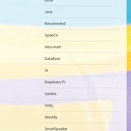
Java
Recommend
OpenCV
intra-mart
DataBase
UI
Raspberry Pi
Samba
Unity
Security
SmartSpeaker