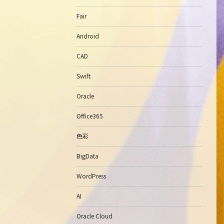
Fair
Android
CAD
Swift
Oracle
Office365
色彩
BigData
WordPress
AI
Oracle Cloud