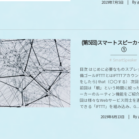
By
2019年7月5日
i
(第5回)スマートスピーカー
①
SmartSpeaker
目次 はじめに必要なものスプレ
備ゴールIFTTTとはIFTTTアカウン
をしたら) that（〇〇する） 次
前回は「朝」という時間に絞っ
ーカーのルーティン機能をご紹
回は様々なWebサービス同士を
できる「IFTTT」を組み込み、G...
By
2019年6月13日