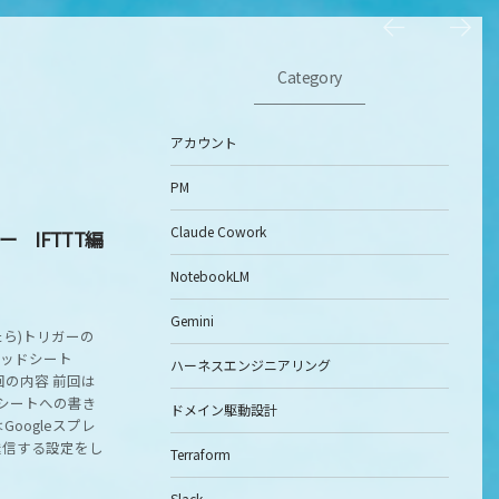
Category
アカウント
PM
Claude Cowork
 IFTTT編
NotebookLM
Gemini
したら)トリガーの
プレッドシート
ハーネスエンジニアリング
回の内容 前回は
レッドシートへの書き
ドメイン駆動設計
oogleスプレ
送信する設定をし
Terraform
Slack