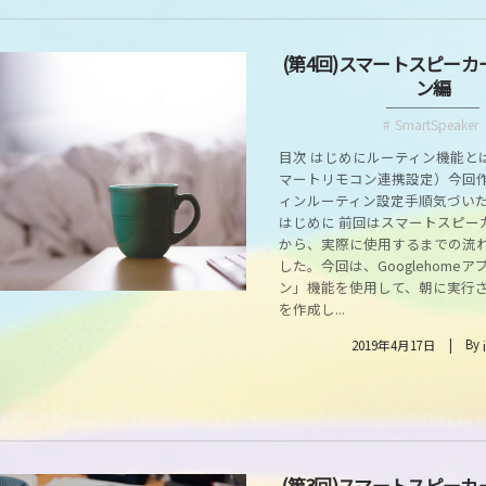
(第4回)スマートスピー
ン編
SmartSpeaker
目次 はじめにルーティン機能と
マートリモコン連携設定）今回
ィンルーティン設定手順気づい
はじめに 前回はスマートスピー
から、実際に使用するまでの流
した。今回は、Googlehome
ン」機能を使用して、朝に実行
を作成し...
By
2019年4月17日
(第3回)スマートスピー