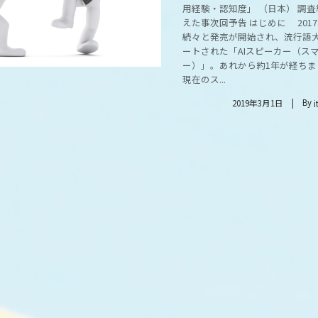
用経験・認知度」 （日本） 調
えた事次回予告 はじめに 201
続々と発売が開始され、流行語
ートされた「AIスピーカー（ス
ー）」。あれから約1年が経ちま
現在のス...
By
2019年3月1日
i