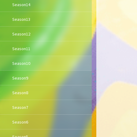
Season14
Season13
Season12
Season11
Season10
Season9
Season8
Season7
Season6
Season5