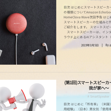
目次 はじめにスマートスピーカ
の種類についてAmazon EchoGoo
HomeClova Wave次回予告 
スマートスピーカーの仕組みと
ご紹介をします。 スマートスピ
スマートスピーカーは、イン
ラウド上にあるAIアシスタント（人
By
2019年3月5日
i
(第1回)スマートスピー
我が家へ～
SmartSpeaker
目次 はじめに「所有率」（米国
用経験」（日本）男女別「使用率