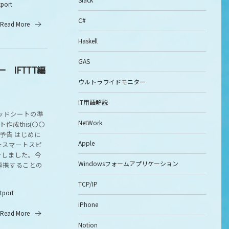
tport
C#
Read More
Haskell
GAS
 IFTTT編
ウルトラワイドモニター
IT用語解説
ッドシートの準
NetWork
ト作成this(〇〇
回予告 はじめに
Apple
たスマートスピ
介しました。今
Windowsフォームアプリケーション
連携することの
TCP/IP
itport
iPhone
Read More
Notion