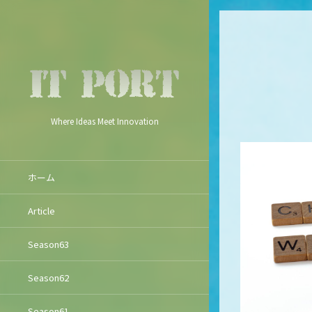
Where Ideas Meet Innovation
ホーム
Article
Season63
Season62
Season61