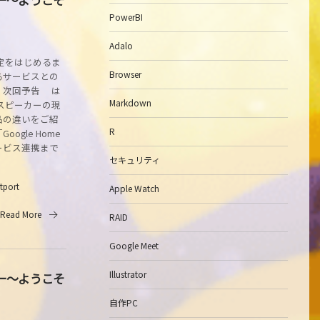
PowerBI
Adalo
定をはじめるま
Browser
るサービスとの
」次回予告 は
Markdown
スピーカーの現
品の違いをご紹
R
ogle Home
サービス連携まで
セキュリティ
itport
Apple Watch
Read More
RAID
Google Meet
Illustrator
カー～ようこそ
自作PC