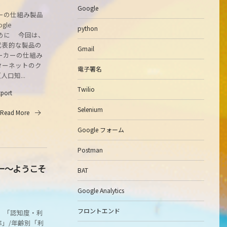
Google
ーの仕組み製品
gle
python
はじめに 今回は、
代表的な製品の
Gmail
ーカーの仕組み
ターネットのク
電子署名
口知...
Twilio
tport
Selenium
Read More
Google フォーム
Postman
カー～ようこそ
BAT
Google Analytics
フロントエンド
）「認知度・利
」/年齢別「利