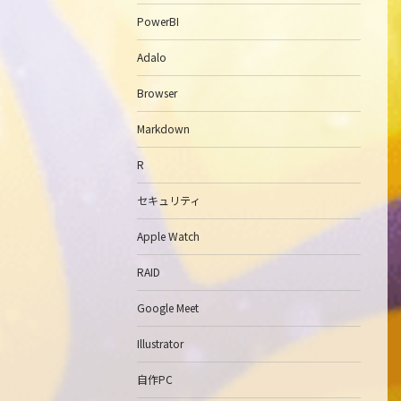
PowerBI
Adalo
Browser
Markdown
R
セキュリティ
Apple Watch
RAID
Google Meet
Illustrator
自作PC