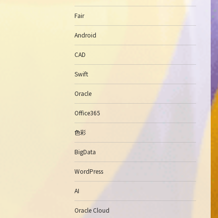
Fair
Android
CAD
Swift
Oracle
Office365
色彩
BigData
WordPress
AI
Oracle Cloud