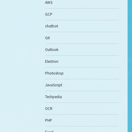
AWS
GCP
chatbot
Git
Outlook
Electron
Photoshop
JavaScript
Techpedia
OCR
PHP
Excel