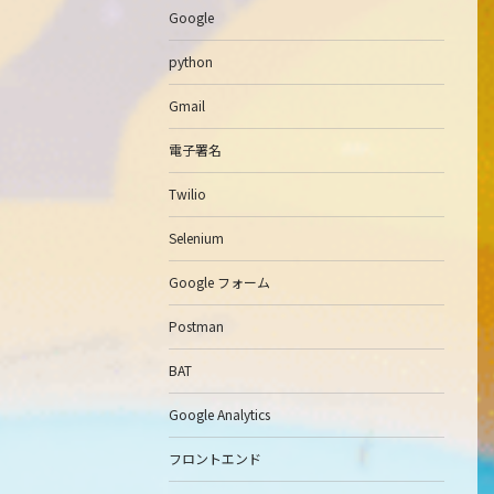
Google
python
Gmail
電子署名
Twilio
Selenium
Google フォーム
Postman
BAT
Google Analytics
フロントエンド