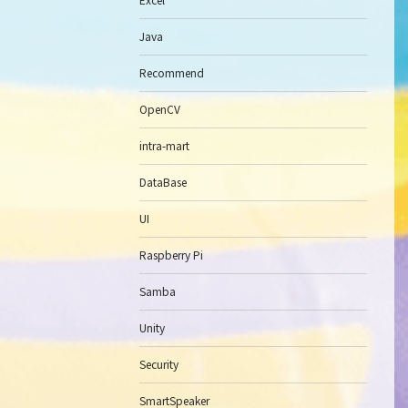
Java
Recommend
OpenCV
intra-mart
DataBase
UI
Raspberry Pi
Samba
Unity
Security
SmartSpeaker