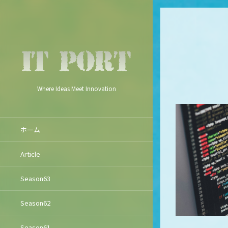
Where Ideas Meet Innovation
ホーム
Article
Season63
Season62
Season61