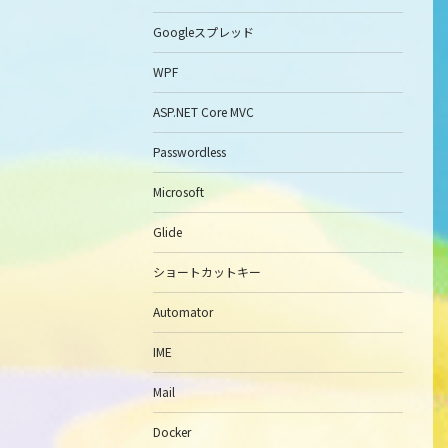
Googleスプレッド
WPF
ASP.NET Core MVC
Passwordless
Microsoft
Glide
ショートカットキー
Automator
IME
Mail
Docker