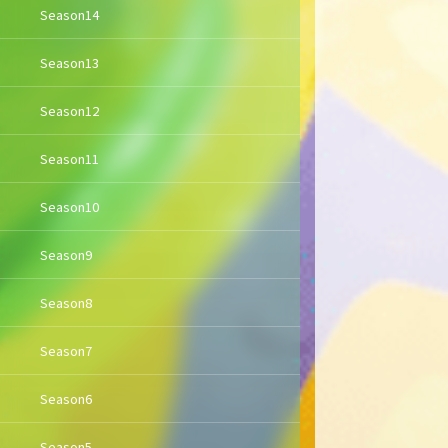
Season14
Season13
Season12
Season11
Season10
Season9
Season8
Season7
Season6
Season5