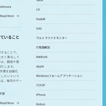
nishimura
C#
Read More
Haskell
GAS
していること
ウルトラワイドモニター
IT用語解説
活用することで、
NetWork
大きく寄与して
では、開発や管
Apple
紹介します。
の作業を自動化
Windowsフォームアプリケーション
にしたいという
えば、毎月のデー
TCP/IP
平部
iPhone
Read More
Notion