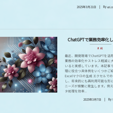
By
2025年3月21日
eri.
ChatGPTで業務効率化
AI
最近、開発現場でChatGPTを
業務の効率化やストレス軽減に
いると実感しています。本記事
理に役立つ具体例をいくつかご
Excelマクロの生成 エクセルで
し、将来的にも再利用可能な形
ニーズが頻繁に発生します。例
タ処理を効率...
By
2025年3月7日