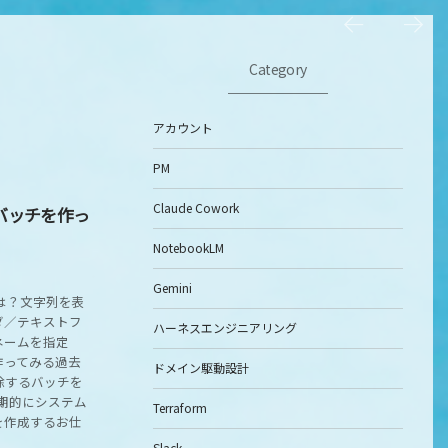
Category
アカウント
PM
Claude Cowork
バッチを作っ
NotebookLM
Gemini
は？文字列を表
ダ／テキストフ
ハーネスエンジニアリング
ネームを指定
作ってみる過去
ドメイン駆動設計
除するバッチを
定期的にシステム
Terraform
を作成するお仕
Slack