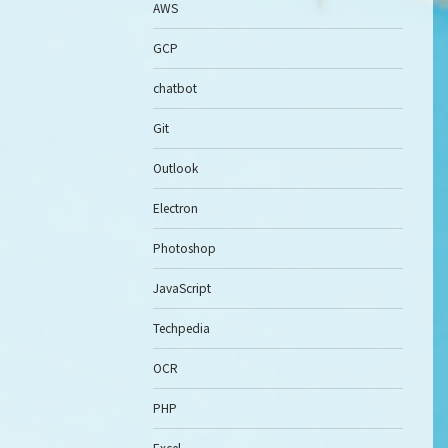
AWS
GCP
chatbot
Git
Outlook
Electron
Photoshop
JavaScript
Techpedia
OCR
PHP
Excel