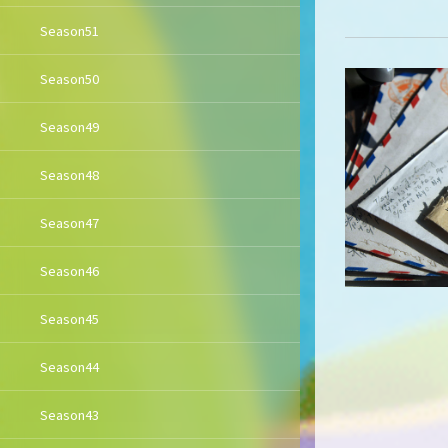
Season51
Season50
Season49
Season48
Season47
Season46
Season45
Season44
Season43