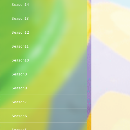
Season14
Season13
Season12
Season11
Season10
Season9
Season8
Season7
Season6
Season5