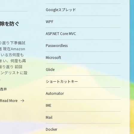
Googleスプレッド
WPF
読解除を防ぐ
ASP.NET Core MVC
り返り下準備試
Passwordless
現在Amazon
ている方何度も
Microsoft
てしまい、何度も再
振り返り 前回
Glide
ーリングリストに設
.
ショートカットキー
吉井
Automator
Read More
IME
Mail
Docker