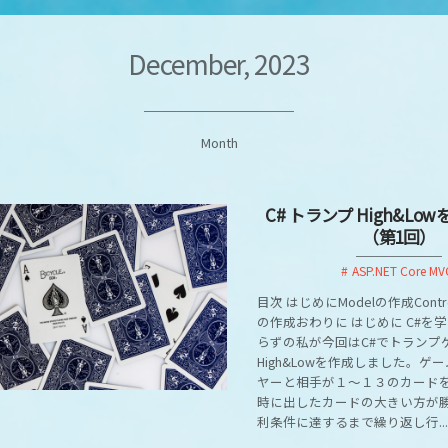
December, 2023
Month
C# トランプ High&Lo
（第1回）
ASP.NET Core MV
目次 はじめにModelの作成Contro
の作成おわりに はじめに C#を
らずの私が今回はC#でトランプ
High&Lowを作成しました。ゲ
ヤーと相手が１～１３のカード
時に出したカードの大きい方が
利条件に達するまで繰り返し行...