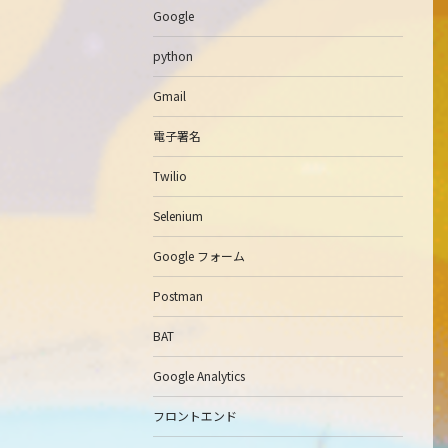
Google
python
Gmail
電子署名
Twilio
Selenium
Google フォーム
Postman
BAT
Google Analytics
フロントエンド