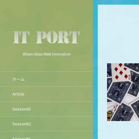
Where Ideas Meet Innovation
ホーム
Article
Season63
Season62
Season61