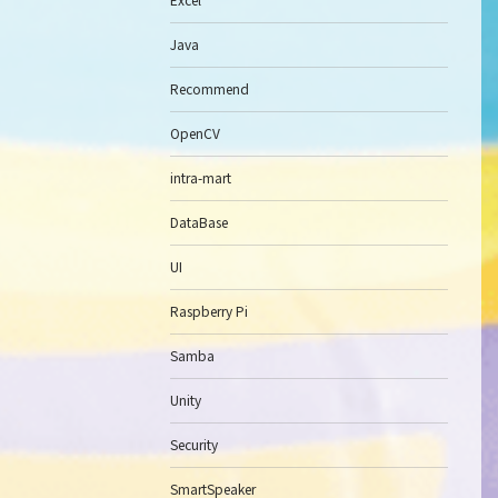
Java
Recommend
OpenCV
intra-mart
DataBase
UI
Raspberry Pi
Samba
Unity
Security
SmartSpeaker