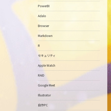
PowerBI
Adalo
Browser
Markdown
R
セキュリティ
Apple Watch
RAID
Google Meet
Illustrator
自作PC