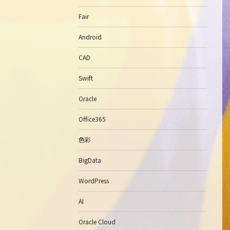
Fair
Android
CAD
Swift
Oracle
Office365
色彩
BigData
WordPress
AI
Oracle Cloud