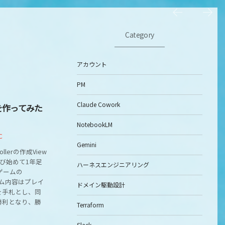
Category
アカウント
PM
Claude Cowork
wを作ってみた
NotebookLM
C
Gemini
llerの作成View
学び始めて1年足
ハーネスエンジニアリング
ゲームの
ーム内容はプレイ
ドメイン駆動設計
を手札とし、同
勝利となり、勝
Terraform
Slack