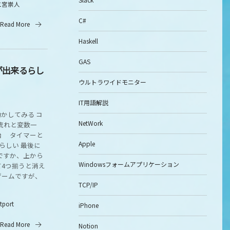
二宮崇人
C#
Read More
Haskell
GAS
が出来るらし
ウルトラワイドモニター
IT用語解説
動かしてみる コ
NetWork
流れと変数一
始 タイマーと
Apple
らしい 最後に
ですか、上から
Windowsフォームアプリケーション
4つ揃うと消え
ゲームですが、
TCP/IP
itport
iPhone
Read More
Notion