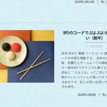
By
2023年12月22日
9行のコードでぷよぷよ
い（前半）
JavaScript
目次 初めに 概要 ソースコード 
ードの内容を理解する 全体の
覧 初期化とゲームループの開
キー操作6行でテトリスも書ける
初めに 「ぷよぷよ」ってご存じ
色のついたスライムが降ってきて
るあれです。私には思い出深い
今の世代...
By
2023年12月8日