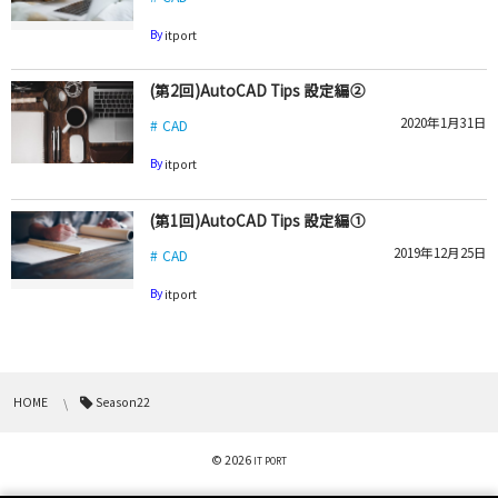
By
itport
(第2回)AutoCAD Tips 設定編②
2020年1月31日
CAD
By
itport
(第1回)AutoCAD Tips 設定編①
2019年12月25日
CAD
By
itport
HOME
Season22
© 2026
IT PORT