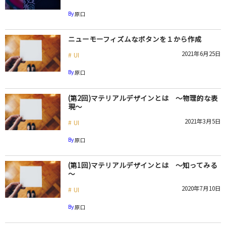
By
原口
ニューモーフィズムなボタンを１から作成
2021年6月25日
UI
By
原口
(第2回)マテリアルデザインとは ～物理的な表
現～
2021年3月5日
UI
By
原口
(第1回)マテリアルデザインとは ～知ってみる
～
2020年7月10日
UI
By
原口