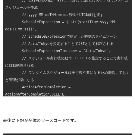
        // 実行時刻の指定　at(...)形式で1回だけ実行するワンタイム
スケジュールを作成

        // yyyy-MM-ddTHH:mm:ss形式のUTC時刻を渡す

        ScheduleExpression = $"at({startTime:yyyy-MM-
ddTHH:mm:ss})",

        // ScheduleExpressionで指定した時刻のタイムゾーン

        // Asia/Tokyoを指定することでJSTとして解釈される

        ScheduleExpressionTimezone = "Asia/Tokyo",

        // スケジュール実行後の動作　DELETEを指定することで実行後
に自動削除される

        // ワンタイムスケジュールは実行後不要になるため削除しておく
と管理が楽になる        

        ActionAfterCompletion = 
ActionAfterCompletion.DELETE,

        // 実行時間のずれをどこまで許容するかの設定

        // OFFにすることで指定時刻ちょうどに実行される（柔軟な時間
枠を使わない）

最後に下記が全体のソースコードです。
        FlexibleTimeWindow = new FlexibleTimeWindow

        {
