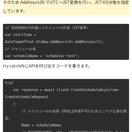
そのため AddHours(9) でUTC→JST変換を行い、JSTの5分後を指定
しています。
// 現在時刻の5分後にスケジュール作成（JST基準）

var startTime = 
DateTimeOffset.UtcNow.AddHours(9).AddMinutes(5);

// スケジュール名

var scheduleName = "scheduler-test";
try catch内にAPIを呼び出すコードを書きます。
try{

    var response = await client.CreateScheduleAsync(new 
CreateScheduleRequest

    {

        // スケジュールの名前（同名は作成不可のためユニークな値を指
定）

        Name = scheduleName,
