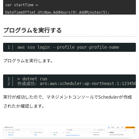
var startTime = 
{

DateTimeOffset.UtcNow.AddHours(9).AddMinutes(5);

    Console.WriteLine($"Error: {ex.Message}");

// var scheduleName = $"test-grant-{Guid.NewGuid():N}";

}
var scheduleName = "scheduler-test";

プログラムを実行する
try

1
aws sso login --profile your-profile-name 
{

    var response = await client.CreateScheduleAsync(new 
プログラムを実行します。
CreateScheduleRequest

    {

1
> dotnet run
        // スケジュールの名前（同名は作成不可のためユニークな値を指
2
作成成功: arn:aws:scheduler:ap-northeast-1:12345678
定）

        Name = scheduleName,

実行が成功したので、マネジメントコンソールでSchedulerが作成
        // 実行時刻の指定　at(...)形式で1回だけ実行するワンタイム
されたか確認します。
スケジュールを作成

        // yyyy-MM-ddTHH:mm:ss形式のUTC時刻を渡す

        ScheduleExpression = $"at({startTime:yyyy-MM-
ddTHH:mm:ss})",
