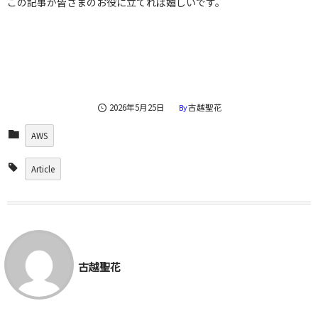
この記事が皆さまのお役に立てれば嬉しいです。
            // 呼び出すLambda関数のARN

            Arn = "arn:aws:lambda:ap-northeast-
1:12345678912:function:your-lambda-name",

            // EventBridge SchedulerがLambdaを呼び出す際に使用
するIAMロールのARN

            RoleArn = "arn:aws:iam::12345678912:role/your-
2026年5月25日
古越聖花
By
scheduler-role",

            // Lambda関数に渡すペイロード（JSON形式）

AWS
            // Lambda側でeventとして受け取ることができる

            Input = "{\"key\": \"value\"}"

Article
        }

    });

    Console.WriteLine($"作成成功: {response.ScheduleArn}");

}

catch (Exception ex)

{

古越聖花
    Console.WriteLine($"Error: {ex.Message}");

}