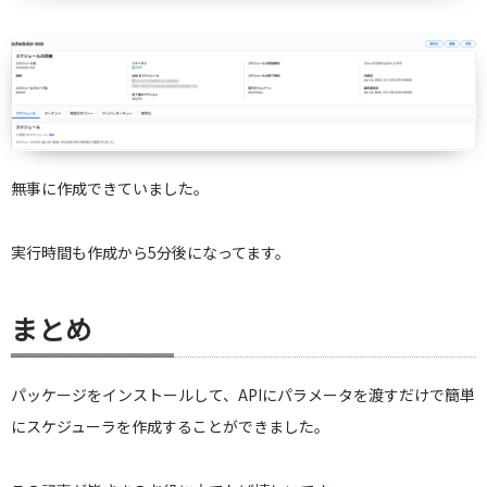
        // ScheduleExpressionで指定した時刻のタイムゾーン

        // Asia/Tokyoを指定することでJSTとして解釈される

        ScheduleExpressionTimezone = "Asia/Tokyo",

        // スケジュール実行後の動作　DELETEを指定することで実行後
に自動削除される

        // ワンタイムスケジュールは実行後不要になるため削除しておく
と管理が楽になる        

        ActionAfterCompletion = 
無事に作成できていました。
ActionAfterCompletion.DELETE,

        // 実行時間のずれをどこまで許容するかの設定

実行時間も作成から5分後になってます。
        // OFFにすることで指定時刻ちょうどに実行される（柔軟な時間
枠を使わない）

        FlexibleTimeWindow = new FlexibleTimeWindow

まとめ
        {

            Mode = FlexibleTimeWindowMode.OFF

パッケージをインストールして、APIにパラメータを渡すだけで簡単
        },

        // スケジュール実行時に呼び出すターゲットの設定

にスケジューラを作成することができました。
        Target = new Target

        {
