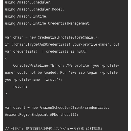
using Amazon.Scheduler;

            Mode = FlexibleTimeWindowMode.OFF

using Amazon.Scheduler.Model;

        },

using Amazon.Runtime;

        // スケジュール実行時に呼び出すターゲットの設定

using Amazon.Runtime.CredentialManagement;

        Target = new Target

        {

var chain = new CredentialProfileStoreChain();

            // 呼び出すLambda関数のARN

if (!chain.TryGetAWSCredentials("your-profile-name", out 
            Arn = "arn:aws:lambda:ap-northeast-
var credentials) || credentials is null)

1:12345678912:function:your-lambda-name",

{

            // EventBridge SchedulerがLambdaを呼び出す際に使用
    Console.WriteLine("Error: AWS profile 'your-profile-
するIAMロールのARN

name' could not be loaded. Run 'aws sso login --profile 
            RoleArn = "arn:aws:iam::12345678912:role/your-
your-profile-name' first.");

scheduler-role",

    return;

            // Lambda関数に渡すペイロード（JSON形式）

}

            // Lambda側でeventとして受け取ることができる

            Input = "{\"key\": \"value\"}"

var client = new AmazonSchedulerClient(credentials, 
        }

Amazon.RegionEndpoint.APNortheast1);

    });

    Console.WriteLine($"作成成功: {response.ScheduleArn}");

// 検証用: 現在時刻の5分後にスケジュール作成（JST基準）

}catch (Exception ex)
