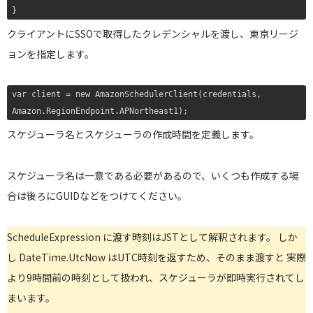
}
クライアントにSSOで取得したクレデンシャルを渡し、東京リージ
ョンを指定します。
var client = new AmazonSchedulerClient(credentials, 
Amazon.RegionEndpoint.APNortheast1);
スケジューラ名とスケジューラの作成時間を定義します。
スケジューラ名は一意である必要があるので、いくつも作成する場
合は後ろにGUIDなどをつけてください。
ScheduleExpression に渡す時刻はJSTとして解釈されます。 しか
し DateTime.UtcNow はUTC時刻を返すため、そのまま渡すと 実際
より9時間前の時刻として扱われ、スケジューラが即時実行されてし
まいます。